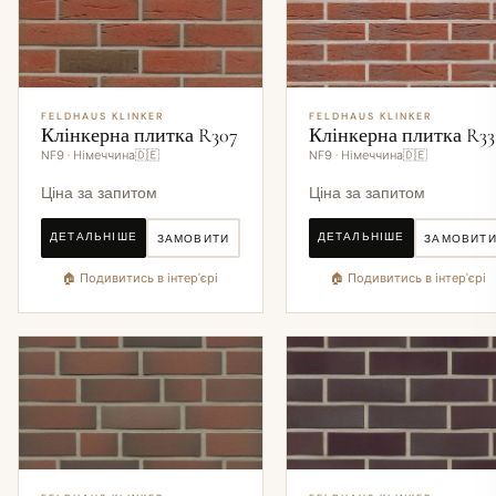
FELDHAUS KLINKER
FELDHAUS KLINKER
Клінкерна плитка R307
Клінкерна плитка R33
NF9 · Німеччина🇩🇪
NF9 · Німеччина🇩🇪
Ціна за запитом
Ціна за запитом
ДЕТАЛЬНІШЕ
ДЕТАЛЬНІШЕ
ЗАМОВИТИ
ЗАМОВИТ
🏠 Подивитись в інтер'єрі
🏠 Подивитись в інтер'єрі