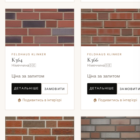
FELDHAUS KLINKER
FELDHAUS KLINKER
K364
K366
Німеччина🇩🇪
Німеччина🇩🇪
Ціна за запитом
Ціна за запитом
ДЕТАЛЬНІШЕ
ДЕТАЛЬНІШЕ
ЗАМОВИТИ
ЗАМОВИТ
🏠 Подивитись в інтер'єрі
🏠 Подивитись в інтер'єрі