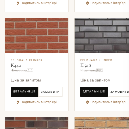
🏠 Подивитись в інтер'єрі
🏠 Подивитись в інтер'єрі
FELDHAUS KLINKER
FELDHAUS KLINKER
K440
K508
Німеччина🇩🇪
Німеччина🇩🇪
Ціна за запитом
Ціна за запитом
ДЕТАЛЬНІШЕ
ДЕТАЛЬНІШЕ
ЗАМОВИТИ
ЗАМОВИТ
🏠 Подивитись в інтер'єрі
🏠 Подивитись в інтер'єрі