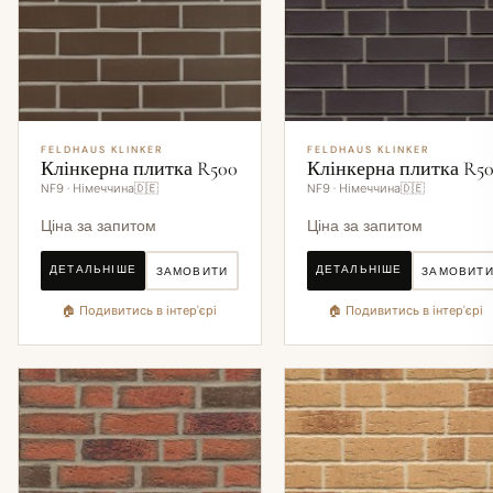
FELDHAUS KLINKER
FELDHAUS KLINKER
Клінкерна плитка R500
Клінкерна плитка R5
NF9 · Німеччина🇩🇪
NF9 · Німеччина🇩🇪
Ціна за запитом
Ціна за запитом
ДЕТАЛЬНІШЕ
ДЕТАЛЬНІШЕ
ЗАМОВИТИ
ЗАМОВИТ
🏠 Подивитись в інтер'єрі
🏠 Подивитись в інтер'єрі