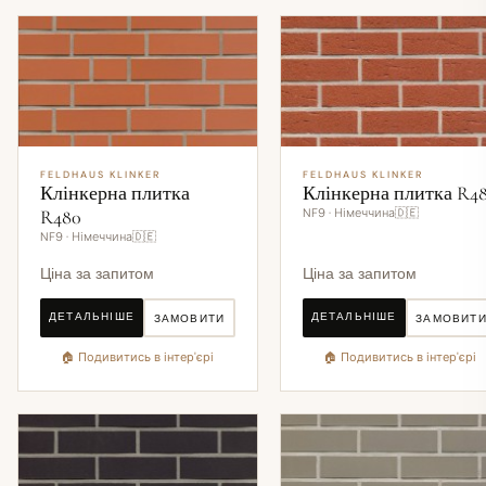
FELDHAUS KLINKER
FELDHAUS KLINKER
Клінкерна плитка
Клінкерна плитка R4
R480
NF9 · Німеччина🇩🇪
NF9 · Німеччина🇩🇪
Ціна за запитом
Ціна за запитом
ДЕТАЛЬНІШЕ
ДЕТАЛЬНІШЕ
ЗАМОВИТИ
ЗАМОВИТ
🏠 Подивитись в інтер'єрі
🏠 Подивитись в інтер'єрі