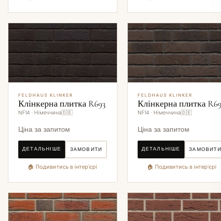
FELDHAUS KLINKER
FELDHAUS KLINKER
Клінкерна плитка R693
Клінкерна плитка R6
NF14 · Німеччина🇩🇪
NF14 · Німеччина🇩🇪
Ціна за запитом
Ціна за запитом
ДЕТАЛЬНІШЕ
ДЕТАЛЬНІШЕ
ЗАМОВИТИ
ЗАМОВИТ
🏠 Подивитись в інтер'єрі
🏠 Подивитись в інтер'єрі