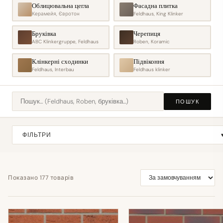
Облицювальна цегла
Фасадна плитка
Керамейя, Євротон
Feldhaus, King Klinker
Бруківка
Черепиця
ABC Klinkergruppe, Feldhaus
Roben, Koramic
Клінкерні сходинки
Підвіконня
Feldhaus, Interbau
Feldhaus klinker
ПОШУК
ФІЛЬТРИ
Показано 177 товарів