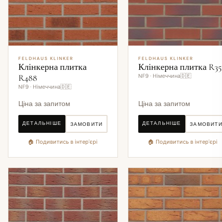
FELDHAUS KLINKER
FELDHAUS KLINKER
Клінкерна плитка
Клінкерна плитка R35
R488
NF9 · Німеччина🇩🇪
NF9 · Німеччина🇩🇪
Ціна за запитом
Ціна за запитом
ДЕТАЛЬНІШЕ
ДЕТАЛЬНІШЕ
ЗАМОВИТИ
ЗАМОВИТ
🏠 Подивитись в інтер'єрі
🏠 Подивитись в інтер'єрі