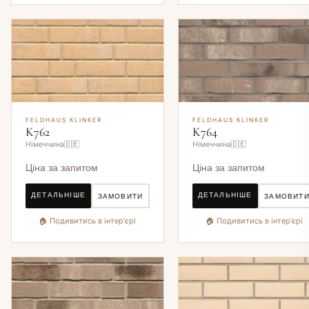
FELDHAUS KLINKER
FELDHAUS KLINKER
K762
K764
Німеччина🇩🇪
Німеччина🇩🇪
Ціна за запитом
Ціна за запитом
ДЕТАЛЬНІШЕ
ДЕТАЛЬНІШЕ
ЗАМОВИТИ
ЗАМОВИТ
🏠 Подивитись в інтер'єрі
🏠 Подивитись в інтер'єрі