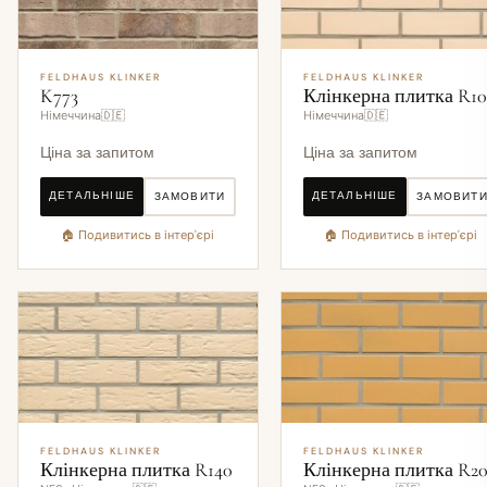
FELDHAUS KLINKER
FELDHAUS KLINKER
K773
Клінкерна плитка R1
Німеччина🇩🇪
Німеччина🇩🇪
Ціна за запитом
Ціна за запитом
ДЕТАЛЬНІШЕ
ДЕТАЛЬНІШЕ
ЗАМОВИТИ
ЗАМОВИТ
🏠 Подивитись в інтер'єрі
🏠 Подивитись в інтер'єрі
FELDHAUS KLINKER
FELDHAUS KLINKER
Клінкерна плитка R140
Клінкерна плитка R2