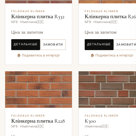
FELDHAUS KLINKER
FELDHAUS KLINKER
Клінкерна плитка R332
Клінкерна плитка R2
NF9 · Німеччина🇩🇪
NF9 · Німеччина🇩🇪
Ціна за запитом
Ціна за запитом
ДЕТАЛЬНІШЕ
ДЕТАЛЬНІШЕ
ЗАМОВИТИ
ЗАМОВИТ
🏠 Подивитись в інтер'єрі
🏠 Подивитись в інтер'єрі
FELDHAUS KLINKER
FELDHAUS KLINKER
Клінкерна плитка R228
K300
NF9 · Німеччина🇩🇪
Німеччина🇩🇪