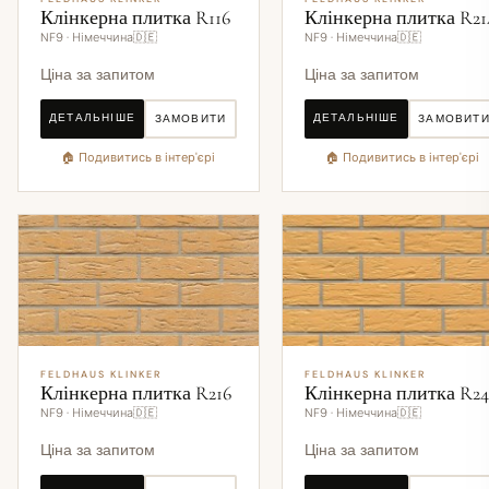
Клінкерна плитка R116
Клінкерна плитка R21
NF9 · Німеччина🇩🇪
NF9 · Німеччина🇩🇪
Ціна за запитом
Ціна за запитом
ДЕТАЛЬНІШЕ
ДЕТАЛЬНІШЕ
ЗАМОВИТИ
ЗАМОВИТ
🏠 Подивитись в інтер'єрі
🏠 Подивитись в інтер'єрі
FELDHAUS KLINKER
FELDHAUS KLINKER
Клінкерна плитка R216
Клінкерна плитка R2
NF9 · Німеччина🇩🇪
NF9 · Німеччина🇩🇪
Ціна за запитом
Ціна за запитом