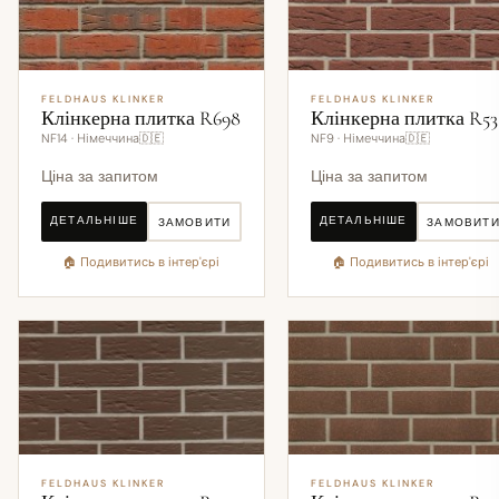
FELDHAUS KLINKER
FELDHAUS KLINKER
Клінкерна плитка R698
Клінкерна плитка R53
NF14 · Німеччина🇩🇪
NF9 · Німеччина🇩🇪
Ціна за запитом
Ціна за запитом
ДЕТАЛЬНІШЕ
ДЕТАЛЬНІШЕ
ЗАМОВИТИ
ЗАМОВИТ
🏠 Подивитись в інтер'єрі
🏠 Подивитись в інтер'єрі
FELDHAUS KLINKER
FELDHAUS KLINKER