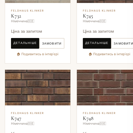
FELDHAUS KLINKER
FELDHAUS KLINKER
K732
K745
Німеччина🇩🇪
Німеччина🇩🇪
Ціна за запитом
Ціна за запитом
ДЕТАЛЬНІШЕ
ДЕТАЛЬНІШЕ
ЗАМОВИТИ
ЗАМОВИТ
🏠 Подивитись в інтер'єрі
🏠 Подивитись в інтер'єрі
FELDHAUS KLINKER
FELDHAUS KLINKER
K747
K748
Німеччина🇩🇪
Німеччина🇩🇪