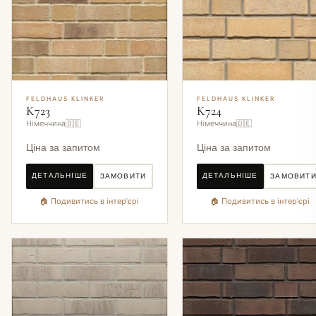
FELDHAUS KLINKER
FELDHAUS KLINKER
K723
K724
Німеччина🇩🇪
Німеччина🇩🇪
Ціна за запитом
Ціна за запитом
ДЕТАЛЬНІШЕ
ДЕТАЛЬНІШЕ
ЗАМОВИТИ
ЗАМОВИТ
🏠 Подивитись в інтер'єрі
🏠 Подивитись в інтер'єрі