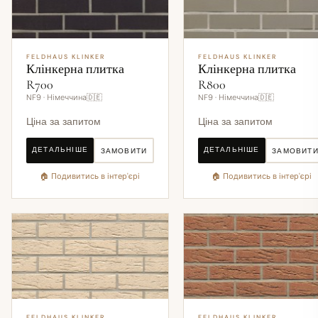
FELDHAUS KLINKER
FELDHAUS KLINKER
Клінкерна плитка
Клінкерна плитка
R700
R800
NF9 · Німеччина🇩🇪
NF9 · Німеччина🇩🇪
Ціна за запитом
Ціна за запитом
ДЕТАЛЬНІШЕ
ДЕТАЛЬНІШЕ
ЗАМОВИТИ
ЗАМОВИТ
🏠 Подивитись в інтер'єрі
🏠 Подивитись в інтер'єрі
FELDHAUS KLINKER
FELDHAUS KLINKER