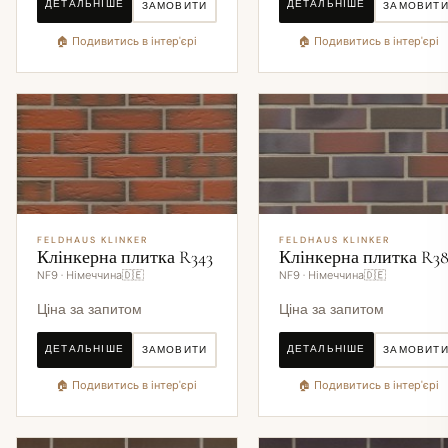
ДЕТАЛЬНІШЕ
ДЕТАЛЬНІШЕ
ЗАМОВИТИ
ЗАМОВИТ
🏠 Подивитись в інтер'єрі
🏠 Подивитись в інтер'єрі
FELDHAUS KLINKER
FELDHAUS KLINKER
Клінкерна плитка R343
Клінкерна плитка R38
NF9 · Німеччина🇩🇪
NF9 · Німеччина🇩🇪
Ціна за запитом
Ціна за запитом
ДЕТАЛЬНІШЕ
ДЕТАЛЬНІШЕ
ЗАМОВИТИ
ЗАМОВИТ
🏠 Подивитись в інтер'єрі
🏠 Подивитись в інтер'єрі