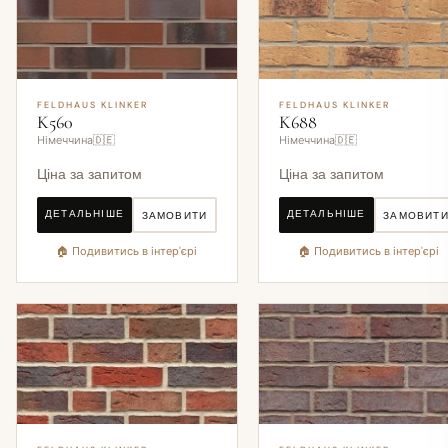
FELDHAUS KLINKER
FELDHAUS KLINKER
K560
K688
Німеччина🇩🇪
Німеччина🇩🇪
Ціна за запитом
Ціна за запитом
ДЕТАЛЬНІШЕ
ДЕТАЛЬНІШЕ
ЗАМОВИТИ
ЗАМОВИТ
🏠 Подивитись в інтер'єрі
🏠 Подивитись в інтер'єрі