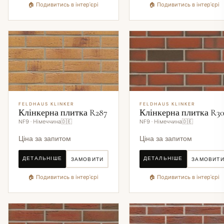
🏠 Подивитись в інтер'єрі
🏠 Подивитись в інтер'єрі
FELDHAUS KLINKER
FELDHAUS KLINKER
Клінкерна плитка R287
Клінкерна плитка R30
NF9 · Німеччина🇩🇪
NF9 · Німеччина🇩🇪
Ціна за запитом
Ціна за запитом
ДЕТАЛЬНІШЕ
ДЕТАЛЬНІШЕ
ЗАМОВИТИ
ЗАМОВИТ
🏠 Подивитись в інтер'єрі
🏠 Подивитись в інтер'єрі