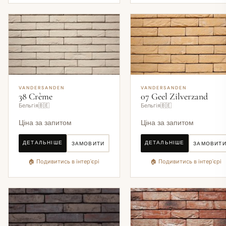
VANDERSANDEN
VANDERSANDEN
38 Crème
07 Geel Zilverzand
Бельгія🇧🇪
Бельгія🇧🇪
Ціна за запитом
Ціна за запитом
ДЕТАЛЬНІШЕ
ДЕТАЛЬНІШЕ
ЗАМОВИТИ
ЗАМОВИТ
🏠 Подивитись в інтер'єрі
🏠 Подивитись в інтер'єрі