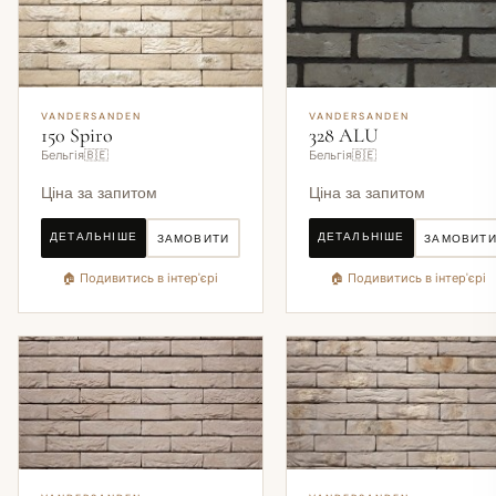
VANDERSANDEN
VANDERSANDEN
150 Spiro
328 ALU
Бельгія🇧🇪
Бельгія🇧🇪
Ціна за запитом
Ціна за запитом
ДЕТАЛЬНІШЕ
ДЕТАЛЬНІШЕ
ЗАМОВИТИ
ЗАМОВИТ
🏠 Подивитись в інтер'єрі
🏠 Подивитись в інтер'єрі