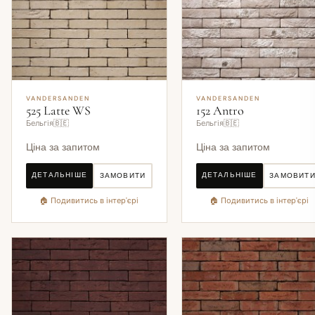
VANDERSANDEN
VANDERSANDEN
525 Latte WS
152 Antro
Бельгія🇧🇪
Бельгія🇧🇪
Ціна за запитом
Ціна за запитом
ДЕТАЛЬНІШЕ
ДЕТАЛЬНІШЕ
ЗАМОВИТИ
ЗАМОВИТ
🏠 Подивитись в інтер'єрі
🏠 Подивитись в інтер'єрі