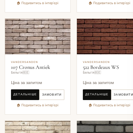
🏠 Подивитись в інтер'єрі
🏠 Подивитись в інтер'єрі
VANDERSANDEN
VANDERSANDEN
107 Cronus Antiek
522 Bordeaux WS
Бельгія🇧🇪
Бельгія🇧🇪
Ціна за запитом
Ціна за запитом
ДЕТАЛЬНІШЕ
ДЕТАЛЬНІШЕ
ЗАМОВИТИ
ЗАМОВИТ
🏠 Подивитись в інтер'єрі
🏠 Подивитись в інтер'єрі