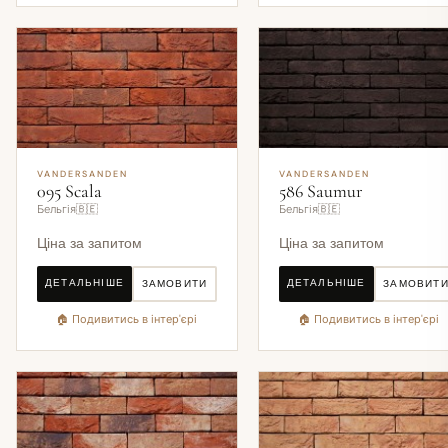
VANDERSANDEN
VANDERSANDEN
095 Scala
586 Saumur
Бельгія🇧🇪
Бельгія🇧🇪
Ціна за запитом
Ціна за запитом
ДЕТАЛЬНІШЕ
ДЕТАЛЬНІШЕ
ЗАМОВИТИ
ЗАМОВИТ
🏠 Подивитись в інтер'єрі
🏠 Подивитись в інтер'єрі