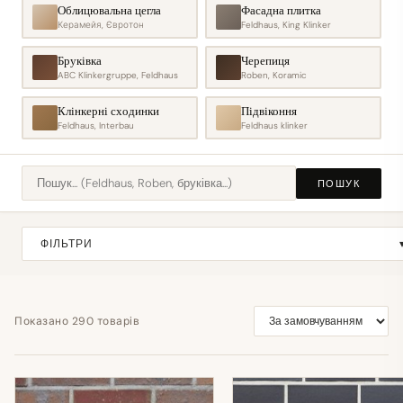
Облицювальна цегла
Фасадна плитка
Керамейя, Євротон
Feldhaus, King Klinker
Бруківка
Черепиця
ABC Klinkergruppe, Feldhaus
Roben, Koramic
Клінкерні сходинки
Підвіконня
Feldhaus, Interbau
Feldhaus klinker
ПОШУК
ФІЛЬТРИ
Показано 290 товарів