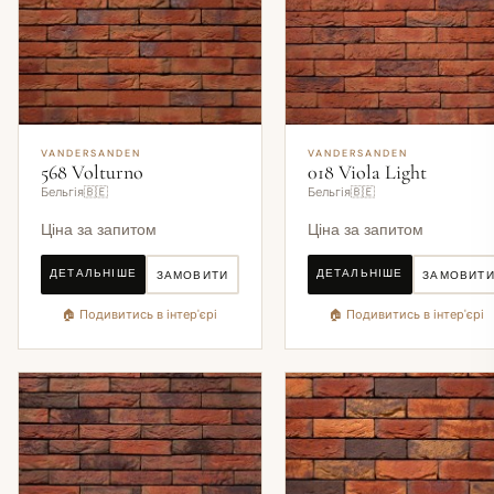
VANDERSANDEN
VANDERSANDEN
568 Volturno
018 Viola Light
Бельгія🇧🇪
Бельгія🇧🇪
Ціна за запитом
Ціна за запитом
ДЕТАЛЬНІШЕ
ДЕТАЛЬНІШЕ
ЗАМОВИТИ
ЗАМОВИТ
🏠 Подивитись в інтер'єрі
🏠 Подивитись в інтер'єрі