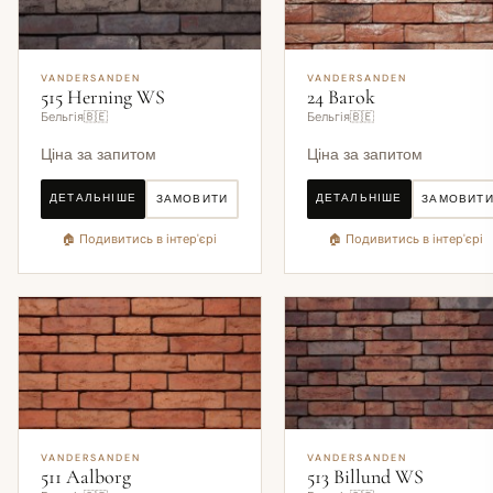
VANDERSANDEN
VANDERSANDEN
515 Herning WS
24 Barok
Бельгія🇧🇪
Бельгія🇧🇪
Ціна за запитом
Ціна за запитом
ДЕТАЛЬНІШЕ
ДЕТАЛЬНІШЕ
ЗАМОВИТИ
ЗАМОВИТ
🏠 Подивитись в інтер'єрі
🏠 Подивитись в інтер'єрі
VANDERSANDEN
VANDERSANDEN
511 Aalborg
513 Billund WS