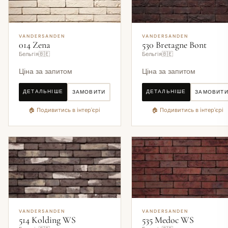
VANDERSANDEN
VANDERSANDEN
014 Zena
530 Bretagne Bont
Бельгія🇧🇪
Бельгія🇧🇪
Ціна за запитом
Ціна за запитом
ДЕТАЛЬНІШЕ
ДЕТАЛЬНІШЕ
ЗАМОВИТИ
ЗАМОВИТ
🏠 Подивитись в інтер'єрі
🏠 Подивитись в інтер'єрі
VANDERSANDEN
VANDERSANDEN
514 Kolding WS
535 Medoc WS