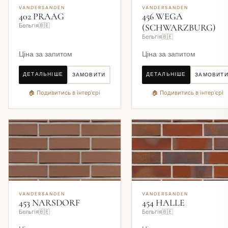
VANDERSANDEN
VANDERSANDEN
402 PRAAG
456 WEGA
Бельгія🇧🇪
(SCHWARZBURG)
Бельгія🇧🇪
Ціна за запитом
Ціна за запитом
ДЕТАЛЬНІШЕ
ДЕТАЛЬНІШЕ
ЗАМОВИТИ
ЗАМОВИТ
🏠 Подивитись в інтер'єрі
🏠 Подивитись в інтер'єрі
VANDERSANDEN
VANDERSANDEN
453 NARSDORF
454 HALLE
Бельгія🇧🇪
Бельгія🇧🇪