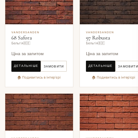
VANDERSANDEN
VANDERSANDEN
68 Safora
97 Robusta
Бельгія🇧🇪
Бельгія🇧🇪
Ціна за запитом
Ціна за запитом
ДЕТАЛЬНІШЕ
ДЕТАЛЬНІШЕ
ЗАМОВИТИ
ЗАМОВИТ
🏠 Подивитись в інтер'єрі
🏠 Подивитись в інтер'єрі