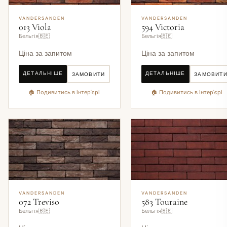
VANDERSANDEN
VANDERSANDEN
013 Viola
594 Victoria
Бельгія🇧🇪
Бельгія🇧🇪
Ціна за запитом
Ціна за запитом
ДЕТАЛЬНІШЕ
ДЕТАЛЬНІШЕ
ЗАМОВИТИ
ЗАМОВИТ
🏠 Подивитись в інтер'єрі
🏠 Подивитись в інтер'єрі
VANDERSANDEN
VANDERSANDEN
072 Treviso
583 Touraine
Бельгія🇧🇪
Бельгія🇧🇪