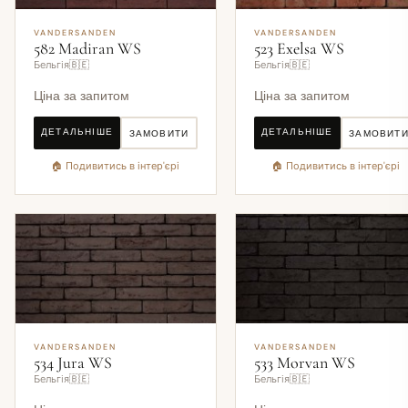
VANDERSANDEN
VANDERSANDEN
582 Madiran WS
523 Exelsa WS
Бельгія🇧🇪
Бельгія🇧🇪
Ціна за запитом
Ціна за запитом
ДЕТАЛЬНІШЕ
ДЕТАЛЬНІШЕ
ЗАМОВИТИ
ЗАМОВИТ
🏠 Подивитись в інтер'єрі
🏠 Подивитись в інтер'єрі
VANDERSANDEN
VANDERSANDEN
534 Jura WS
533 Morvan WS
Бельгія🇧🇪
Бельгія🇧🇪