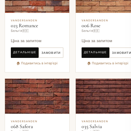
VANDERSANDEN
VANDERSANDEN
023 Romance
006 Rose
Бельгія🇧🇪
Бельгія🇧🇪
Ціна за запитом
Ціна за запитом
ДЕТАЛЬНІШЕ
ДЕТАЛЬНІШЕ
ЗАМОВИТИ
ЗАМОВИТ
🏠 Подивитись в інтер'єрі
🏠 Подивитись в інтер'єрі
VANDERSANDEN
VANDERSANDEN
068 Safora
035 Salvia