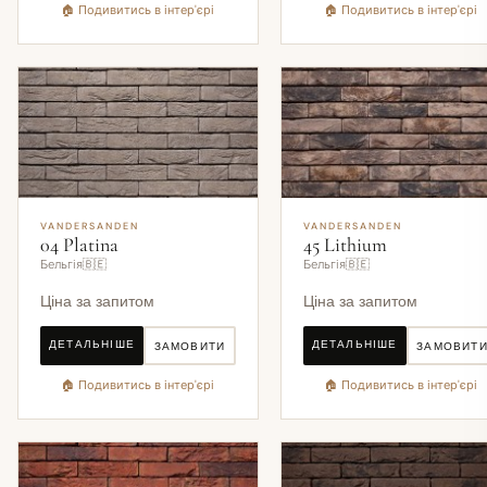
🏠 Подивитись в інтер'єрі
🏠 Подивитись в інтер'єрі
VANDERSANDEN
VANDERSANDEN
04 Platina
45 Lithium
Бельгія🇧🇪
Бельгія🇧🇪
Ціна за запитом
Ціна за запитом
ДЕТАЛЬНІШЕ
ДЕТАЛЬНІШЕ
ЗАМОВИТИ
ЗАМОВИТ
🏠 Подивитись в інтер'єрі
🏠 Подивитись в інтер'єрі