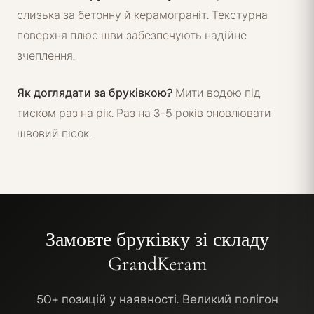
слизька за бетонну й керамограніт. Текстурна
поверхня плюс шви забезпечують надійне
зчеплення.
Як доглядати за бруківкою?
Мити водою під
тиском раз на рік. Раз на 3-5 років оновлювати
швовий пісок.
Замовте бруківку зі складу
GrandKeram
50+
позицій у наявності. Великий полігон