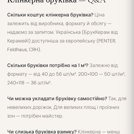
Скільки коштує клінкерна бруківка?
Ціна
залежить від виробника, формату й обсягу —
надаємо за запитом. Українська (БрукКерам від
Керамейї) доступніша за європейську (PENTER,
Feldhaus, CRH).
Скільки бруківки потрібно на 1 м²?
Залежно від
формату — від 40 до 56 шт/м². 200×100 — 50 шт/м²,
240×118 — 36 шт/м².
Чи можна укладати бруківку самостійно?
Так, для
невеликих доріжок. Для великих площ і проїзних
зон — потрібен майстер.
Чи слизька бруківка взимку?
Клінкерна — менш