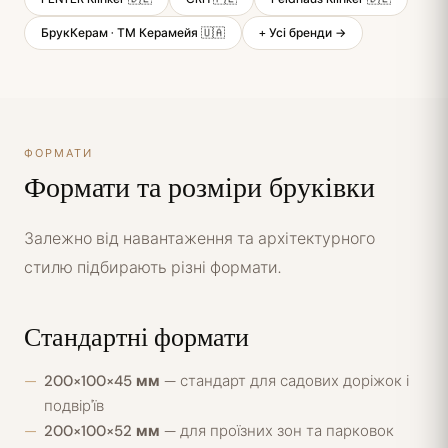
БрукКерам · ТМ Керамейя 🇺🇦
+ Усі бренди →
ФОРМАТИ
Формати та розміри бруківки
Залежно від навантаження та архітектурного
стилю підбирають різні формати.
Стандартні формати
200×100×45 мм
— стандарт для садових доріжок і
подвір'їв
200×100×52 мм
— для проїзних зон та парковок