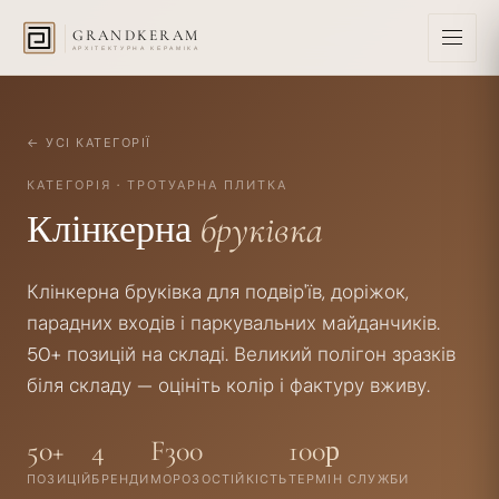
GRANDKERAM
АРХІТЕКТУРНА КЕРАМІКА
← УСІ КАТЕГОРІЇ
КАТЕГОРІЯ
·
ТРОТУАРНА ПЛИТКА
Клінкерна
бруківка
Клінкерна бруківка для подвір'їв, доріжок,
парадних входів і паркувальних майданчиків.
50+
позицій на складі. Великий полігон зразків
біля складу — оцініть колір і фактуру вживу.
50+
4
F300
100р
ПОЗИЦІЙ
БРЕНДИ
МОРОЗОСТІЙКІСТЬ
ТЕРМІН СЛУЖБИ