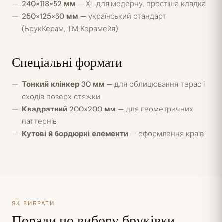
240×118×52 мм
— XL для модерну, простіша кладка
250×125×60 мм
— український стандарт
(БрукКерам, ТМ Керамейя)
Спеціальні формати
Тонкий клінкер 30 мм
— для облицювання терас і
сходів поверх стяжки
Квадратний 200×200 мм
— для геометричних
паттернів
Кутові й бордюрні елементи
— оформлення країв
ЯК ВИБРАТИ
Поради по вибору бруківки