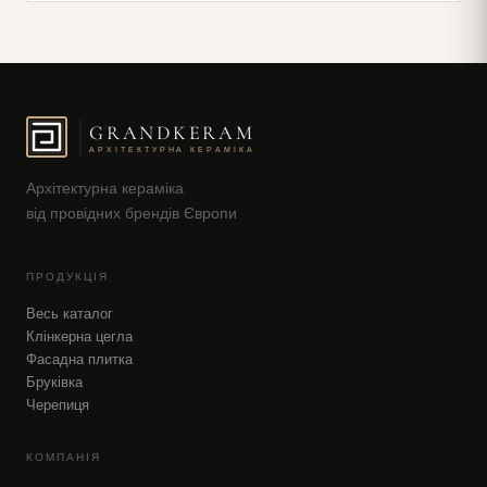
GRANDKERAM
АРХІТЕКТУРНА КЕРАМІКА
Архітектурна кераміка
від провідних брендів Європи
ПРОДУКЦІЯ
Весь каталог
Клінкерна цегла
Фасадна плитка
Бруківка
Черепиця
КОМПАНІЯ