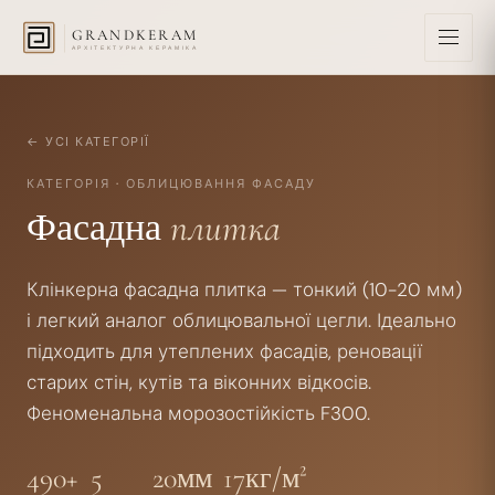
GRANDKERAM
АРХІТЕКТУРНА КЕРАМІКА
← УСІ КАТЕГОРІЇ
КАТЕГОРІЯ
·
ОБЛИЦЮВАННЯ ФАСАДУ
Фасадна
плитка
Клінкерна фасадна плитка — тонкий (10-20 мм)
і легкий аналог облицювальної цегли. Ідеально
підходить для утеплених фасадів, реновації
старих стін, кутів та віконних відкосів.
Феноменальна морозостійкість F300.
490+
5
20мм
17кг/м²