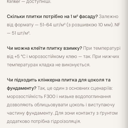
Klinker — доступніші.
Скільки плитки потрібно на 1 м² фасаду?
Залежно
від формату — 51-64 шт/м² (з розшивкою 10 мм). NF
— 51 шт/м².
Чи можна клеїти плитку взимку?
При температурі
від +5 °C і морозостійкому клею — так. При нижчих
температурах кладка не виконується.
Чи підходить клінкерна плитка для цоколя та
фундаменту?
Так, це один з основних сценаріїв:
морозостійкість F300 і низьке водопоглинання
дозволяють облицьовувати цоколь і виступаючу
частину фундаменту. Для зони контакту з ґрунтом
додатково потрібна гідроізоляція.