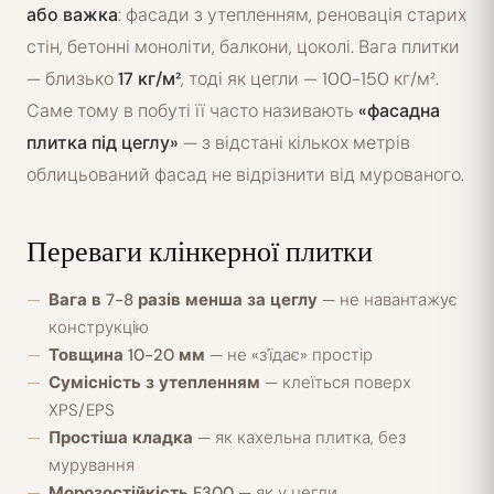
або важка
: фасади з утепленням, реновація старих
стін, бетонні моноліти, балкони, цоколі. Вага плитки
— близько
17 кг/м²
, тоді як цегли — 100-150 кг/м².
Саме тому в побуті її часто називають
«фасадна
плитка під цеглу»
— з відстані кількох метрів
облицьований фасад не відрізнити від мурованого.
Переваги клінкерної плитки
Вага в 7-8 разів менша за цеглу
— не навантажує
конструкцію
Товщина 10-20 мм
— не «з'їдає» простір
Сумісність з утепленням
— клеїться поверх
XPS/EPS
Простіша кладка
— як кахельна плитка, без
мурування
Морозостійкість F300
— як у цегли