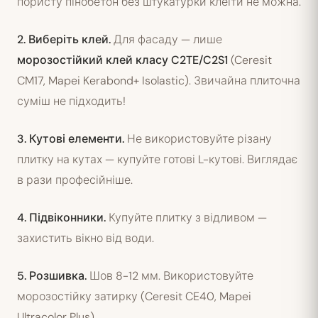
пористу пінобетон без штукатурки клеїти не можна.
2. Виберіть клей.
Для фасаду — лише
морозостійкий клей класу C2TE/C2S1
(Ceresit
CM17, Mapei Kerabond+ Isolastic). Звичайна плиточна
суміш не підходить!
3. Кутові елементи.
Не використовуйте різану
плитку на кутах — купуйте готові L-кутові. Виглядає
в рази професійніше.
4. Підвіконники.
Купуйте плитку з відливом —
захистить вікно від води.
5. Розшивка.
Шов 8-12 мм. Використовуйте
морозостійку затирку (Ceresit CE40, Mapei
Ultracolor Plus).