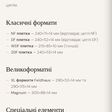
цегли.
Класичні формати
NF плитка
— 240×71×14 мм (відповідає цеглі NF)
DF плитка
— 240×52×14 мм (відповідає цеглі DF)
WDF плитка
— 215×65×10 мм (тонша)
2DF плитка
— 240×113×14 мм
Великоформатні
XL формати Feldhaus
— 290×52×14 мм та
290×115×14 мм
Magnum
— 305×88×14 мм
Спеціальні елементи