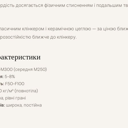
рдість досягається фізичним стисненням і подальшим т
ласичним клінкером і керамічною цеглою — за ціною ближ
орозостійкістю ближче до клінкеру.
рактеристики
М300 (середня М250)
я:
5-8%
ь:
F50-F100
 кг/м³ (повнотіла)
, рівні грані
ів:
широка, постійна