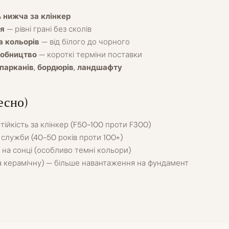
 нижча за клінкер
ія
— рівні грані без сколів
а кольорів
— від білого до чорного
робництво
— короткі терміни поставки
парканів, бордюрів, ландшафту
есно)
ійкість за клінкер (F50-100 проти F300)
служби (40-50 років проти 100+)
 на сонці (особливо темні кольори)
а керамічну) — більше навантаження на фундамент