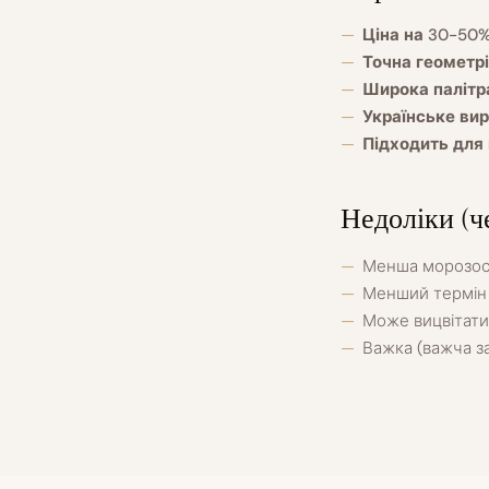
Ціна на 30-50%
Точна геометр
Широка палітр
Українське ви
Підходить для 
Недоліки (ч
Менша морозост
Менший термін 
Може вицвітати
Важка (важча з