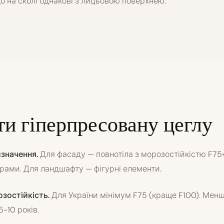
що на сколі однакові з лицьовою поверхнею.
ти гіперпресовану цеглу
изначення.
Для фасаду — повнотіла з морозостійкістю F75
орами. Для ландшафту — фігурні елементи.
озостійкість.
Для України мінімум F75 (краще F100). Мен
5-10 років.