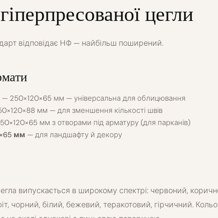
гіперпресованої цегли
дарт відповідає НФ — найбільш поширений.
рмати
— 250×120×65 мм — універсальна для облицювання
0×120×88 мм — для зменшення кількості швів
50×120×65 мм з отворами під арматуру (для парканів)
×65 мм
— для ландшафту й декору
егла випускається в широкому спектрі: червоний, коричн
т, чорний, білий, бежевий, теракотовий, гірчичний. Кольо