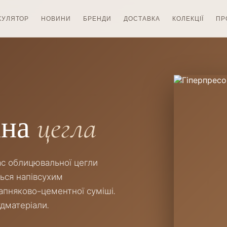
КУЛЯТОР
НОВИНИ
БРЕНДИ
ДОСТАВКА
КОЛЕКЦІЇ
ПР
ана
цегла
ас облицювальної цегли
ься напівсухим
апняково-цементної суміші.
удматеріали.