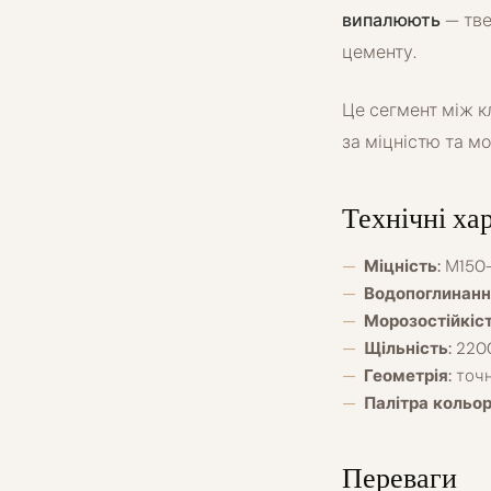
випалюють
— тве
цементу.
Це сегмент між к
за міцністю та м
Технічні ха
Міцність:
М150-
Водопоглинанн
Морозостійкіст
Щільність:
2200
Геометрія:
точна
Палітра кольор
Переваги