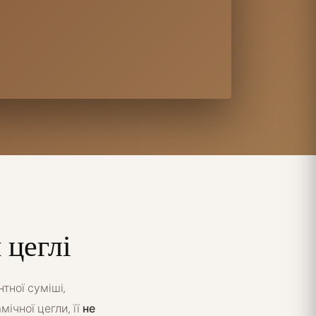
 цеглі
тної суміші,
ічної цегли, її
не