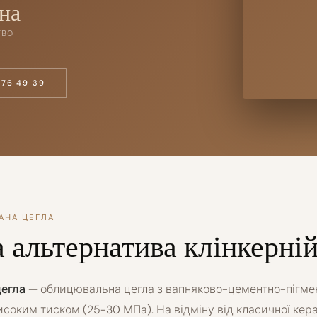
на
ТВО
676 49 39
АНА ЦЕГЛА
 альтернатива клінкерній
цегла
— облицювальна цегла з вапняково-цементно-пігмен
соким тиском (25-30 МПа). На відміну від класичної керам