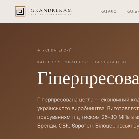
GRANDKERAM
КАТАЛОГ
КАЛЬ
АРХІТЕКТУРНА КЕРАМІКА
← УСІ КАТЕГОРІЇ
КАТЕГОРІЯ
·
УКРАЇНСЬКЕ ВИРОБНИЦТВО
Гіперпресов
Гіперпресована цегла — економний кл
українського виробництва. Виготовляєт
пресуванням під тиском 25-30 МПа з в
Бренди: СБК, Євротон, Білоцерківські б