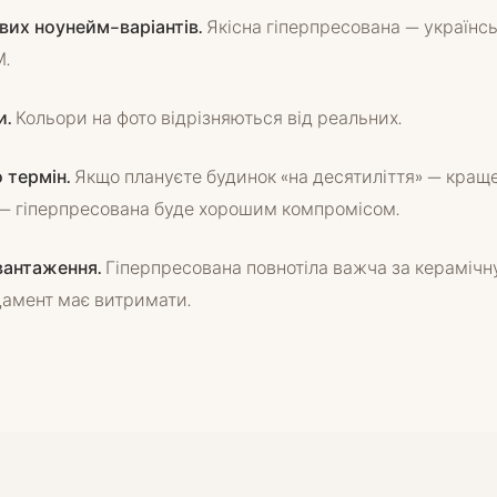
вих ноунейм-варіантів.
Якісна гіперпресована — українсь
М.
и.
Кольори на фото відрізняються від реальних.
 термін.
Якщо плануєте будинок «на десятиліття» — краще
— гіперпресована буде хорошим компромісом.
вантаження.
Гіперпресована повнотіла важча за керамічну
дамент має витримати.