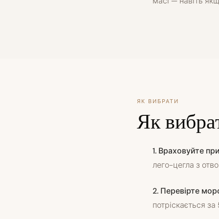
масі — навіть як
ЯК ВИБРАТИ
Як вибра
1. Враховуйте пр
лего-цегла з отв
2. Перевірте мор
потріскається за 