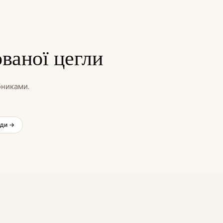
ваної цегли
бниками.
нди →