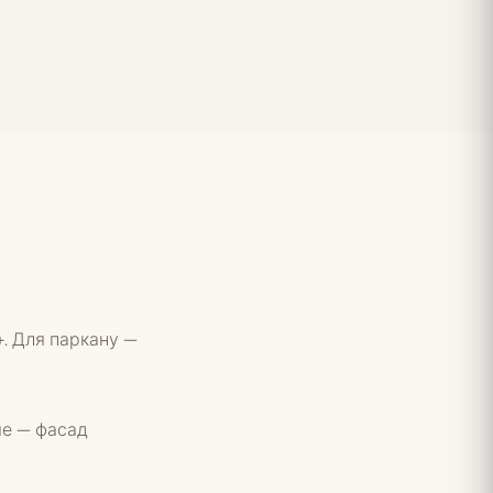
+. Для паркану —
ше — фасад