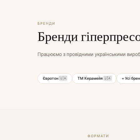
БРЕНДИ
Бренди гіперпресо
Працюємо з провідними українськими виро
Євротон 🇺🇦
ТМ Керамейя 🇺🇦
+ Усі бре
ФОРМАТИ