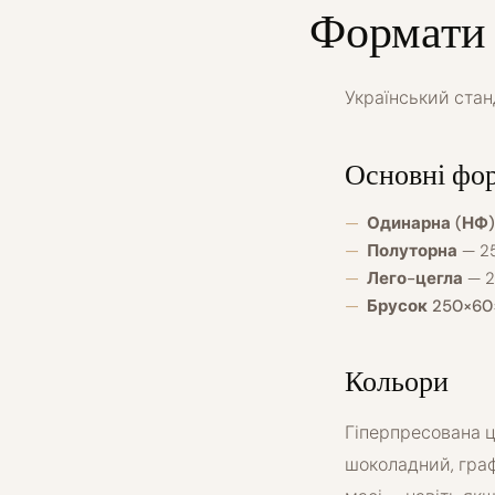
Формати 
Український стан
Основні фо
Одинарна (НФ)
Полуторна
— 25
Лего-цегла
— 2
Брусок 250×60
Кольори
Гіперпресована ц
шоколадний, графі