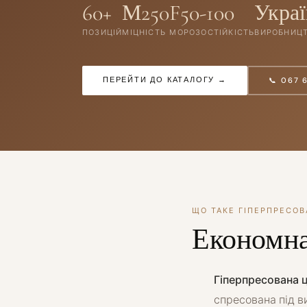
60+
М250
F50-100
Украї
ПОЗИЦІЙ
МІЦНІСТЬ
МОРОЗОСТІЙКІСТЬ
ВИРОБНИЦ
ПЕРЕЙТИ ДО КАТАЛОГУ →
📞 067 
ЩО ТАКЕ ГІПЕРПРЕСОВ
Економна
Гіперпресована 
спресована під ви