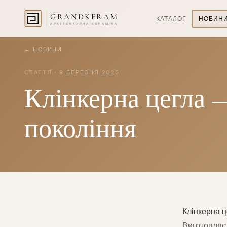
GRANDKERAM
КАТАЛОГ
НОВИН
АРХІТЕКТУРНА КЕРАМІКА
← НОВИНИ
СТАТТЯ
· 9 БЕРЕЗНЯ 2025
Клінкерна цегла —
покоління
Клінкерна ц
Виготовляє