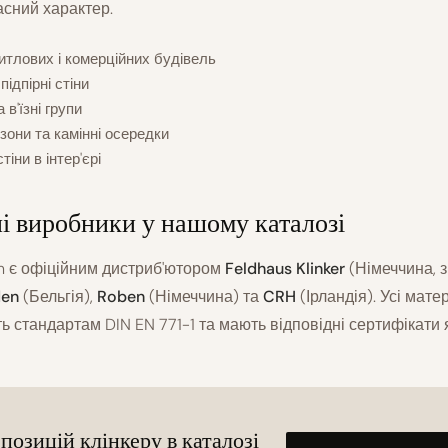
асний характер.
тлових і комерційних будівель
підпірні стіни
 в'їзні групи
они та камінні осередки
тіни в інтер'єрі
і виробники у нашому каталозі
 є офіційним дистриб'ютором
Feldhaus Klinker
(Німеччина, з 
den
(Бельгія),
Roben
(Німеччина) та
CRH
(Ірландія). Усі мате
ь стандартам DIN EN 771-1 та мають відповідні сертифікати я
 позицій клінкеру в каталозі