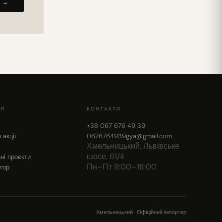
Г →
ІЯ
КОНТАКТИ
+38 067 676 49 39
 акції
0676764939gya@gmail.com
Хмельницький, Львівське
шосе, 61/4
ні проєкти
Пн–Пт 9:00–18:00
тор
Хмельницький · Офіційний імпортер