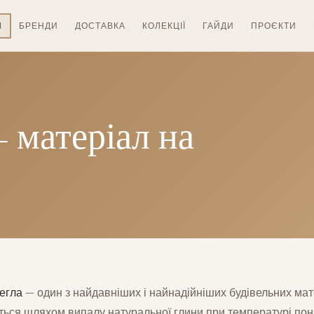
И
БРЕНДИ
ДОСТАВКА
КОЛЕКЦІЇ
ГАЙДИ
ПРОЄКТИ
 матеріал на
егла
— один з найдавніших і найнадійніших будівельних мат
ться шляхом випалу натуральної глини при температурі пон