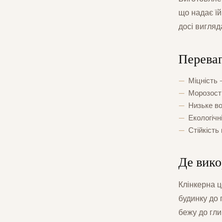
що надає їй 
досі вигляд
Переваг
Міцність 
Морозості
Низьке в
Екологічн
Стійкість
Де вико
Клінкерна ц
будинку до 
бежу до гли