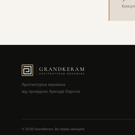
Консул
GRANDKERAM
АРХІТЕКТУРНА КЕРАМІКА
Архітектурна кераміка
від провідних брендів Європи
© 2026 GrandKeram. Всі права захищені.