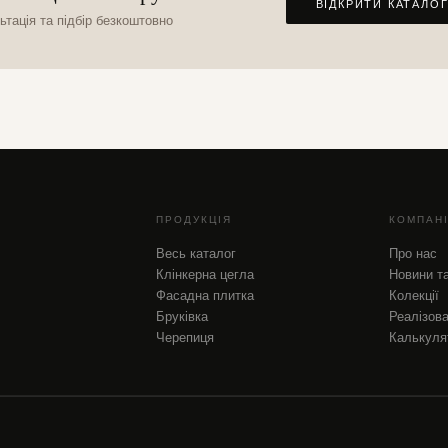
ВІДКРИТИ КАТАЛО
ьтація та підбір безкоштовно
ПРОДУКЦІЯ
КОМПАН
Весь каталог
Про нас
Клінкерна цегла
Новини та
Фасадна плитка
Колекції
Бруківка
Реалізова
Черепиця
Калькуля