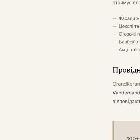
отримує вл
Фасади жи
Цоколі та 
Огорожі та
Барбекю-з
Акцентні с
Провідн
GrandKeram
Vandersan
відповідают
500+