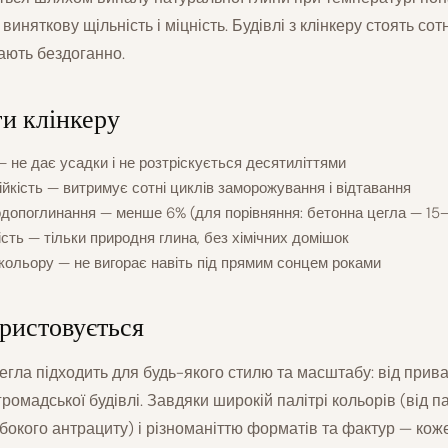
виняткову щільність і міцність. Будівлі з клінкеру стоять сотн
ають бездоганно.
и клінкеру
— не дає усадки і не розтріскується десятиліттями
йкість — витримує сотні циклів заморожування і відтавання
одопоглинання — менше 6% (для порівняння: бетонна цегла — 15
ість — тільки природня глина, без хімічних домішок
 кольору — не вигорає навіть під прямим сонцем роками
ристовується
егла підходить для будь-якого стилю та масштабу: від прив
громадської будівлі. Завдяки широкій палітрі кольорів (від п
бокого антрациту) і різноманіттю форматів та фактур — кож