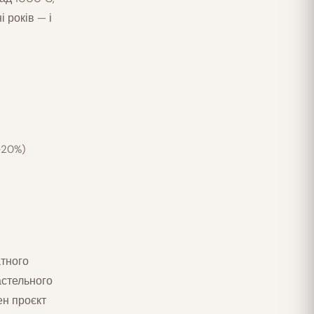
і років — і
–20%)
атного
астельного
ен проєкт