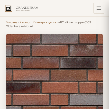
GRANDKERAM
АРХІТЕКТУРНА КЕРАМІКА
Головна
·
Каталог
·
Клінкерна цегла
· ABC Klinkergruppe 0109
Oldenburg rot-bunt