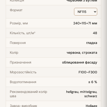
Колекція
Червоний з вуглем
Формат
Розмір, мм
240×115×71 мм
Кількість, шт/м²
48
Поверхня
гладка
Колір
червона, строката
Призначення
облицювання фасаду
Морозостійкість
F100–F300
Водопоглинання
≤ 6 %
Рекомендований колір
hellgrau, mittelgrau,
шва
schwarz
Завод-виробник
Hollage