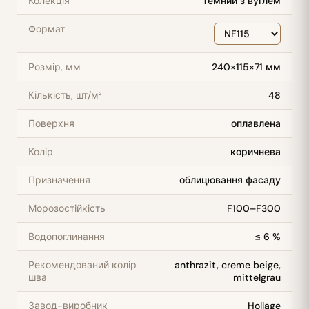
Колекція
Темний з вуглем
Формат
Розмір, мм
240×115×71 мм
Кількість, шт/м²
48
Поверхня
оплавлена
Колір
коричнева
Призначення
облицювання фасаду
Морозостійкість
F100–F300
Водопоглинання
≤ 6 %
Рекомендований колір
anthrazit, creme beige,
шва
mittelgrau
Завод-виробник
Hollage