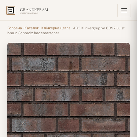
GRANDKERAM
АРХІТЕКТУРНА КЕРАМІКА
Головна
·
Каталог
·
Клінкерна цегла
· ABC Klinkergruppe 6092 Juist
braun Schmolz hademarscher