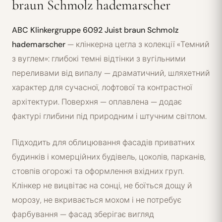
braun Schmolz hademarscher
ABC Klinkergruppe 6092 Juist braun Schmolz
hademarscher
— клінкерна цегла з колекції «Темний
з вуглем»: глибокі темні відтінки з вугільними
переливами від випалу — драматичний, шляхетний
характер для сучасної, лофтової та контрастної
архітектури. Поверхня — оплавлена — додає
фактурі глибини під природним і штучним світлом.
Підходить для облицювання фасадів приватних
будинків і комерційних будівель, цоколів, парканів,
стовпів огорожі та оформлення вхідних груп.
Клінкер не вицвітає на сонці, не боїться дощу й
морозу, не вкривається мохом і не потребує
фарбування — фасад зберігає вигляд