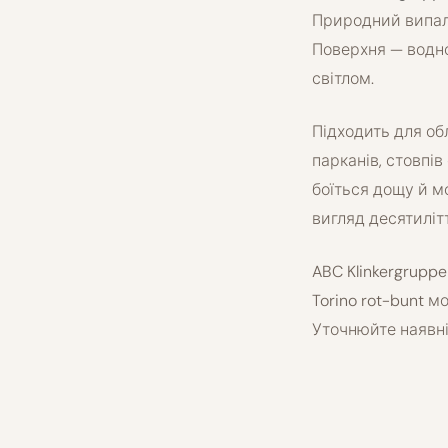
Природний випал 
Поверхня — водн
світлом.
Підходить для об
парканів, стовпів
боїться дощу й м
вигляд десятиліт
ABC Klinkergruppe
Torino rot-bunt 
Уточнюйте наявні