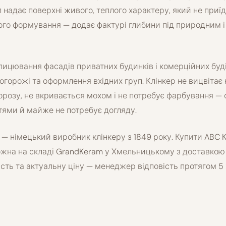
надає поверхні живого, теплого характеру, який не приїд
ого формування — додає фактурі глибини під природним 
лицювання фасадів приватних будинків і комерційних буді
 огорожі та оформлення вхідних груп. Клінкер не вицвітає н
орозу, не вкривається мохом і не потребує фарбування — 
тями й майже не потребує догляду.
 — німецький виробник клінкеру з 1849 року. Купити ABC K
можна на складі GrandKeram у Хмельницькому з доставкою п
сть та актуальну ціну — менеджер відповість протягом 5 