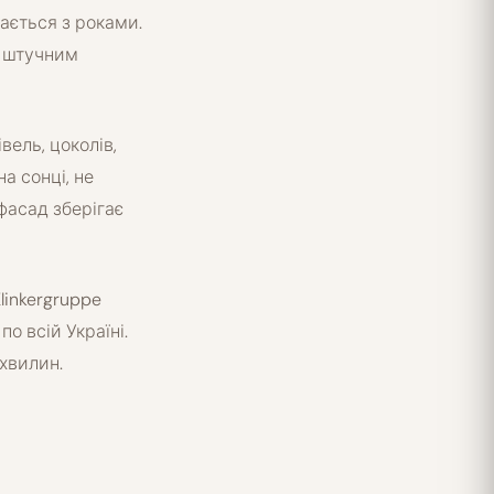
ається з роками.
і штучним
вель, цоколів,
а сонці, не
фасад зберігає
linkergruppe
о всій Україні.
хвилин.