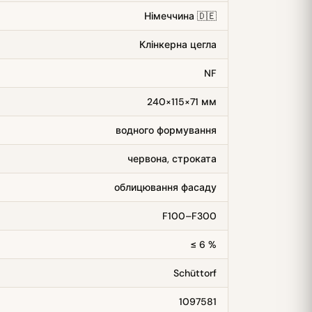
Німеччина 🇩🇪
Клінкерна цегла
NF
240×115×71 мм
водного формування
червона, строката
облицювання фасаду
F100–F300
≤ 6 %
Schüttorf
1097581