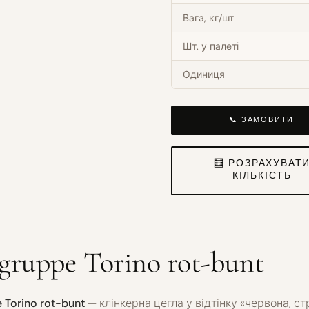
Вага, кг/шт
Шт. у палеті
Одиниця
📞 ЗАМОВИТИ
🧮 РОЗРАХУВАТ
КІЛЬКІСТЬ
gruppe Torino rot-bunt
 Torino rot-bunt
— клінкерна цегла у відтінку «червона, ст