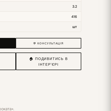
3.2
416
шт
💬 КОНСУЛЬТАЦІЯ
И
🏠 ПОДИВИТИСЬ В
ІНТЕР'ЄРІ
роката».