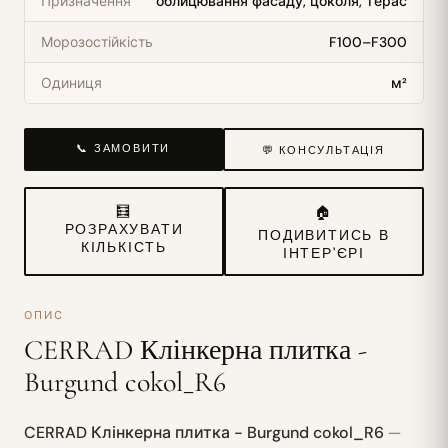
Призначення
облицювання фасаду, цоколя, терас
Морозостійкість
F100–F300
Одиниця
м²
📞 ЗАМОВИТИ
💬 КОНСУЛЬТАЦІЯ
🧮
🏠
РОЗРАХУВАТИ
ПОДИВИТИСЬ В
КІЛЬКІСТЬ
ІНТЕР'ЄРІ
ОПИС
CERRAD Клінкерна плитка -
Burgund cokol_R6
CERRAD Клінкерна плитка - Burgund cokol_R6
—