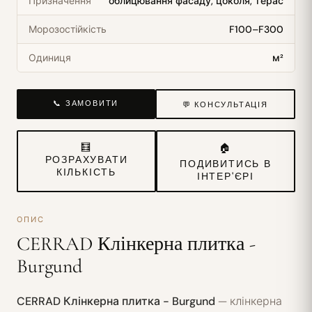
Призначення
облицювання фасаду, цоколя, терас
Морозостійкість
F100–F300
Одиниця
м²
📞 ЗАМОВИТИ
💬 КОНСУЛЬТАЦІЯ
🧮
🏠
РОЗРАХУВАТИ
ПОДИВИТИСЬ В
КІЛЬКІСТЬ
ІНТЕР'ЄРІ
ОПИС
CERRAD Клінкерна плитка -
Burgund
CERRAD Клінкерна плитка - Burgund
— клінкерна