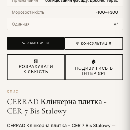
Призначення
облицювання фасаду, цоколя, терас
Морозостійкість
F100–F300
Одиниця
м²
📞 ЗАМОВИТИ
💬 КОНСУЛЬТАЦІЯ
🧮
🏠
РОЗРАХУВАТИ
ПОДИВИТИСЬ В
КІЛЬКІСТЬ
ІНТЕР'ЄРІ
ОПИС
CERRAD Клінкерна плитка -
CER 7 Bis Stalowy
CERRAD Клінкерна плитка - CER 7 Bis Stalowy
—