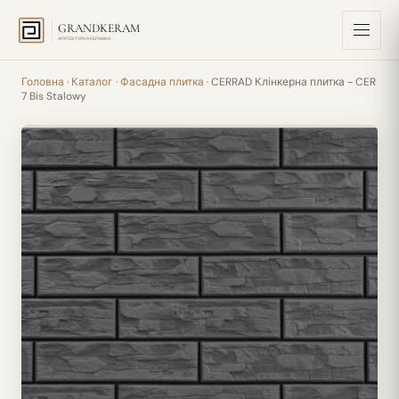
GRANDKERAM
АРХІТЕКТУРНА КЕРАМІКА
Головна
·
Каталог
·
Фасадна плитка
· CERRAD Клінкерна плитка - CER
7 Bis Stalowy