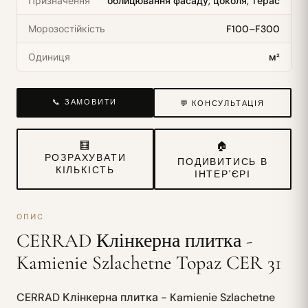
Призначення
облицювання фасаду, цоколя, терас
Морозостійкість
F100–F300
Одиниця
м²
📞 ЗАМОВИТИ
💬 КОНСУЛЬТАЦІЯ
🧮
🏠
РОЗРАХУВАТИ
ПОДИВИТИСЬ В
КІЛЬКІСТЬ
ІНТЕР'ЄРІ
ОПИС
CERRAD Клінкерна плитка -
Kamienie Szlachetne Topaz CER 31
CERRAD Клінкерна плитка - Kamienie Szlachetne