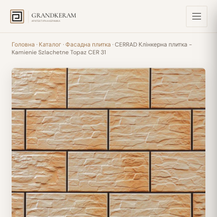
GRANDKERAM
АРХІТЕКТУРНА КЕРАМІКА
Головна
·
Каталог
·
Фасадна плитка
· CERRAD Клінкерна плитка -
Kamienie Szlachetne Topaz CER 31