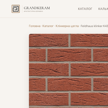
GRANDKERAM
КАТАЛОГ
КАЛЬ
АРХІТЕКТУРНА КЕРАМІКА
Головна
·
Каталог
·
Клінкерна цегла
· Feldhaus klinker K4