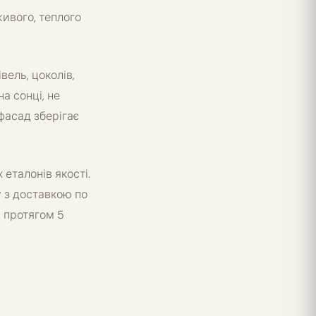
ивого, теплого
вель, цоколів,
а сонці, не
фасад зберігає
 еталонів якості.
у з доставкою по
ь протягом 5