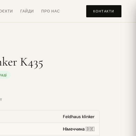
ОЄКТИ
ГАЙДИ
ПРО НАС
КОНТАКТИ
nker K435
ладі
т
Feldhaus klinker
Німеччина 🇩🇪