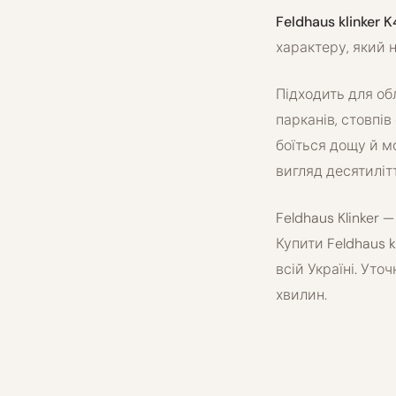
Feldhaus klinker 
характеру, який 
Підходить для об
парканів, стовпів
боїться дощу й м
вигляд десятиліт
Feldhaus Klinker 
Купити Feldhaus 
всій Україні. Ут
хвилин.