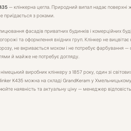
K435
— клінкерна цегла. Природний випал надає поверхні ж
не приїдається з роками.
лицювання фасадів приватних будинків і комерційних буді
 огорожі та оформлення вхідних груп. Клінкер не вицвітає н
орозу, не вкривається мохом і не потребує фарбування — 
тями й майже не потребує догляду.
— німецький виробник клінкеру з 1857 року, один зі світових
klinker K435 можна на складі GrandKeram у Хмельницьком
очнюйте наявність та актуальну ціну — менеджер відповіст