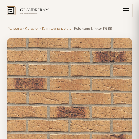
GRANDKERAM
АРХІТЕКТУРНА КЕРАМІКА
Головна
·
Каталог
·
Клінкерна цегла
· Feldhaus klinker K688