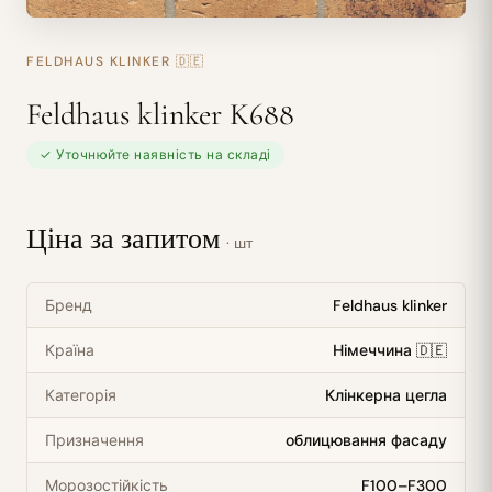
FELDHAUS KLINKER
🇩🇪
Feldhaus klinker K688
✓ Уточнюйте наявність на складі
Ціна за запитом
· шт
Бренд
Feldhaus klinker
Країна
Німеччина 🇩🇪
Категорія
Клінкерна цегла
Призначення
облицювання фасаду
Морозостійкість
F100–F300