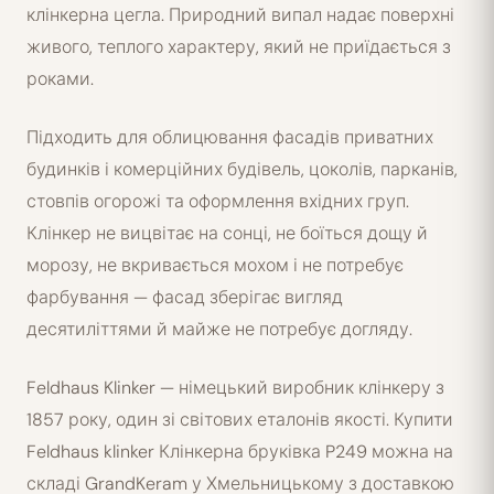
клінкерна цегла. Природний випал надає поверхні
живого, теплого характеру, який не приїдається з
роками.
Підходить для облицювання фасадів приватних
будинків і комерційних будівель, цоколів, парканів,
стовпів огорожі та оформлення вхідних груп.
Клінкер не вицвітає на сонці, не боїться дощу й
морозу, не вкривається мохом і не потребує
фарбування — фасад зберігає вигляд
десятиліттями й майже не потребує догляду.
Feldhaus Klinker — німецький виробник клінкеру з
1857 року, один зі світових еталонів якості. Купити
Feldhaus klinker Клінкерна бруківка P249 можна на
складі GrandKeram у Хмельницькому з доставкою