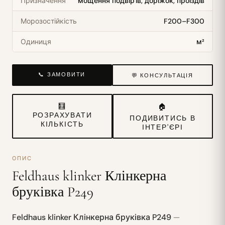
Призначення
мощення подвір'їв, доріжок, проїздів
Морозостійкість
F200–F300
Одиниця
м²
📞 ЗАМОВИТИ
💬 КОНСУЛЬТАЦІЯ
🧮
🏠
РОЗРАХУВАТИ
ПОДИВИТИСЬ В
КІЛЬКІСТЬ
ІНТЕР'ЄРІ
ОПИС
Feldhaus klinker Клінкерна
бруківка P249
Feldhaus klinker Клінкерна бруківка P249
—