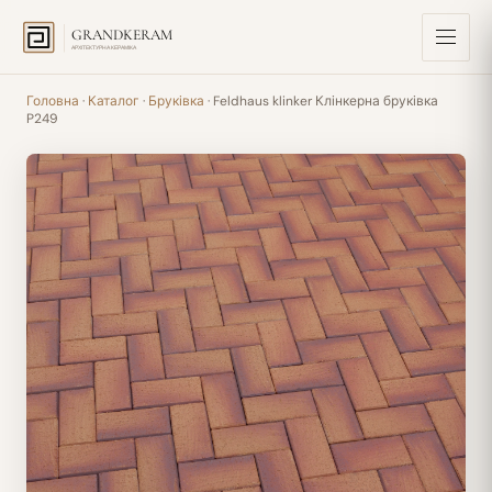
GRANDKERAM
АРХІТЕКТУРНА КЕРАМІКА
Головна
·
Каталог
·
Бруківка
· Feldhaus klinker Клінкерна бруківка
P249