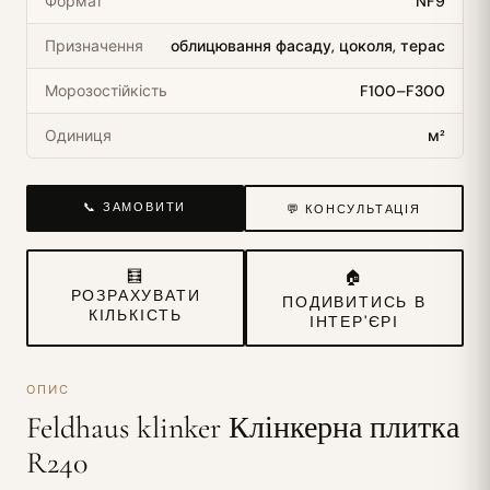
Формат
NF9
Призначення
облицювання фасаду, цоколя, терас
Морозостійкість
F100–F300
Одиниця
м²
📞 ЗАМОВИТИ
💬 КОНСУЛЬТАЦІЯ
🧮
🏠
РОЗРАХУВАТИ
ПОДИВИТИСЬ В
КІЛЬКІСТЬ
ІНТЕР'ЄРІ
ОПИС
Feldhaus klinker Клінкерна плитка
R240