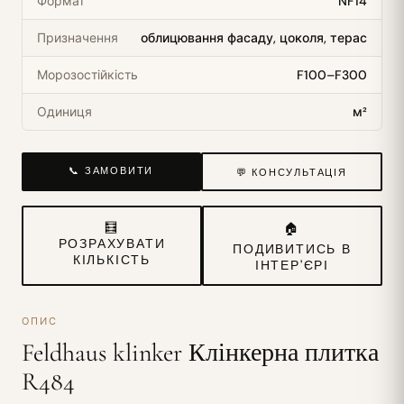
Формат
NF14
Призначення
облицювання фасаду, цоколя, терас
Морозостійкість
F100–F300
Одиниця
м²
📞 ЗАМОВИТИ
💬 КОНСУЛЬТАЦІЯ
🧮
🏠
РОЗРАХУВАТИ
ПОДИВИТИСЬ В
КІЛЬКІСТЬ
ІНТЕР'ЄРІ
ОПИС
Feldhaus klinker Клінкерна плитка
R484