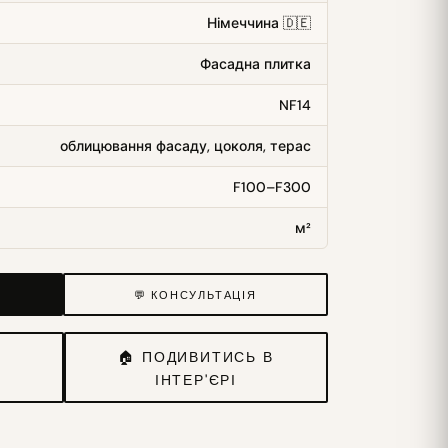
Німеччина 🇩🇪
Фасадна плитка
NF14
облицювання фасаду, цоколя, терас
F100–F300
м²
💬 КОНСУЛЬТАЦІЯ
И
🏠 ПОДИВИТИСЬ В
ІНТЕР'ЄРІ