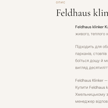
ОПИС
Feldhaus kl
Feldhaus klinker 
живого, теплого 
Підходить для об
парканів, стовпів
боїться дощу й м
вигляд десятиліт
Feldhaus Klinker 
Купити Feldhaus 
Хмельницькому з 
менеджер відпові