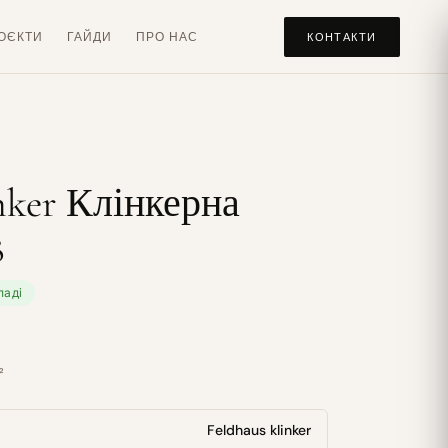
ОЄКТИ
ГАЙДИ
ПРО НАС
КОНТАКТИ
inker Клінкерна
8
ладі
²
Feldhaus klinker