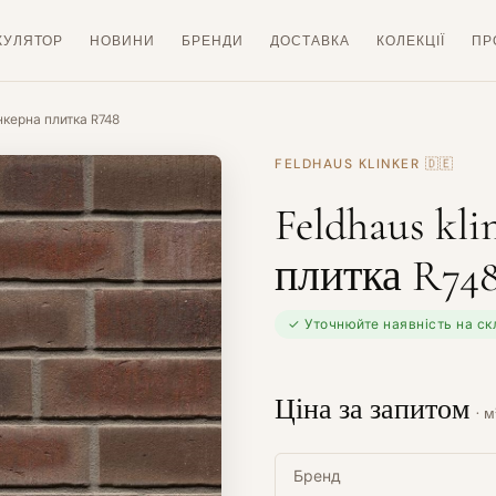
КУЛЯТОР
НОВИНИ
БРЕНДИ
ДОСТАВКА
КОЛЕКЦІЇ
ПР
інкерна плитка R748
FELDHAUS KLINKER
🇩🇪
Feldhaus kl
плитка R74
✓ Уточнюйте наявність на ск
Ціна за запитом
· м
Бренд