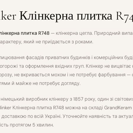
inker Клінкерна плитка R7
Клінкерна плитка R748
— клінкерна цегла. Природний випа
характеру, який не приїдається з роками.
лицювання фасадів приватних будинків і комерційних буді
 огорожі та оформлення вхідних груп. Клінкер не вицвітає н
орозу, не вкривається мохом і не потребує фарбування — 
тями й майже не потребує догляду.
— німецький виробник клінкеру з 1857 року, один зі світових
klinker Клінкерна плитка R748 можна на складі GrandKeram
доставкою по всій Україні. Уточнюйте наявність та актуа
сть протягом 5 хвилин.