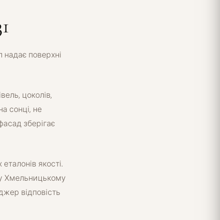
31
 надає поверхні
вель, цоколів,
а сонці, не
фасад зберігає
 еталонів якості.
m у Хмельницькому
еджер відповість