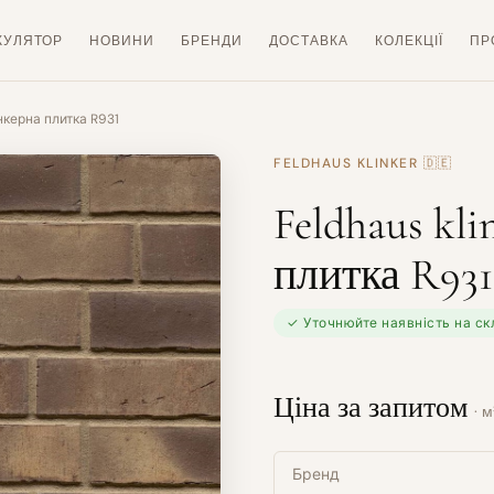
КУЛЯТОР
НОВИНИ
БРЕНДИ
ДОСТАВКА
КОЛЕКЦІЇ
ПР
інкерна плитка R931
FELDHAUS KLINKER
🇩🇪
Feldhaus kl
плитка R931
✓ Уточнюйте наявність на ск
Ціна за запитом
· м
Бренд