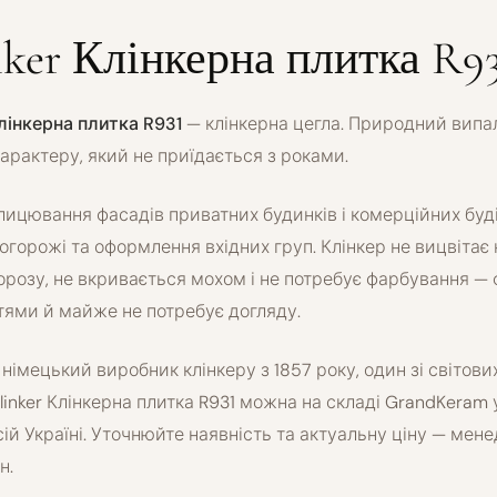
nker Клінкерна плитка R9
Клінкерна плитка R931
— клінкерна цегла. Природний випал
характеру, який не приїдається з роками.
лицювання фасадів приватних будинків і комерційних буді
 огорожі та оформлення вхідних груп. Клінкер не вицвітає н
орозу, не вкривається мохом і не потребує фарбування — 
тями й майже не потребує догляду.
— німецький виробник клінкеру з 1857 року, один зі світових
klinker Клінкерна плитка R931 можна на складі GrandKera
сій Україні. Уточнюйте наявність та актуальну ціну — мен
н.