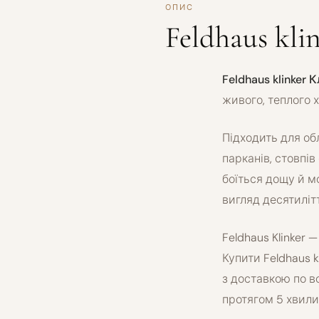
ОПИС
Feldhaus kli
Feldhaus klinker 
живого, теплого 
Підходить для об
парканів, стовпів
боїться дощу й м
вигляд десятиліт
Feldhaus Klinker 
Купити Feldhaus 
з доставкою по в
протягом 5 хвили