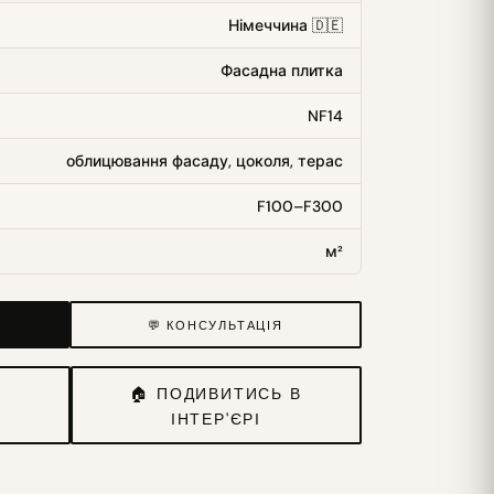
Німеччина 🇩🇪
Фасадна плитка
NF14
облицювання фасаду, цоколя, терас
F100–F300
м²
💬 КОНСУЛЬТАЦІЯ
И
🏠 ПОДИВИТИСЬ В
ІНТЕР'ЄРІ