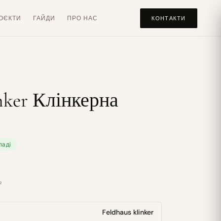
ОЄКТИ
ГАЙДИ
ПРО НАС
КОНТАКТИ
inker Клінкерна
ладі
²
Feldhaus klinker