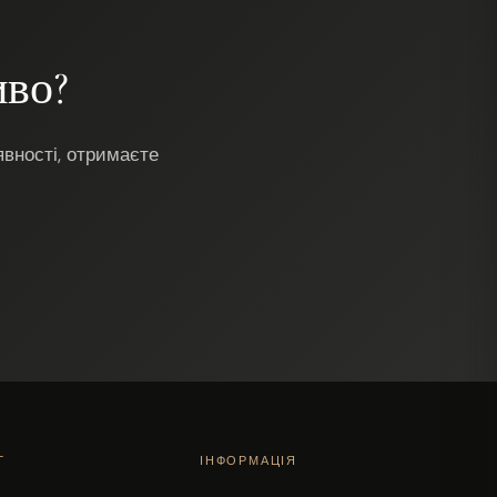
иво?
вності, отримаєте
Г
ІНФОРМАЦІЯ