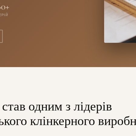
60+
ЕРІЙ
став одним з лідерів
ького клінкерного вироб