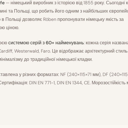
fe
— німецький виробник з історією від 1855 року. Сьогодні
ині та Польщі, що робить його одним з найбільших європей
 в Польщі дозволяє Röben пропонувати німецьку якість за
ою ціною.
воєю
системою серій з 60+ найменувань
: кожна серія назва
ardiff, Westerwald, Faro. Це відображає архітектурний стиль 
інімалізму до традиційної німецької кладки.
тавлена у різних форматах: NF (240×115×71 мм), DF (240×115
ертифікація: DIN EN 771-1, DIN EN 1344, CE. Морозостійкість 