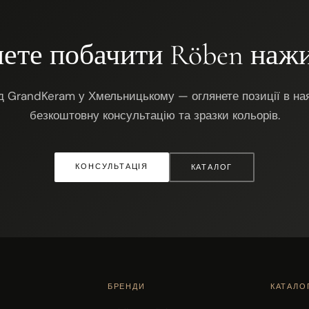
ете побачити Röben наж
ад GrandKeram у Хмельницькому — оглянете позиції в ная
безкоштовну консультацію та зразки кольорів.
КОНСУЛЬТАЦІЯ
КАТАЛОГ
БРЕНДИ
КАТАЛО