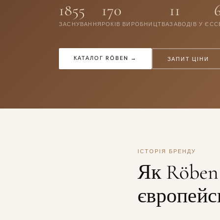
1855
170
11
ЗАСНУВАННЯ
РОКІВ ВИРОБНИЦТВА
ЗАВОДІВ У ЄС
С
КАТАЛОГ RÖBEN →
ЗАПИТ ЦІНИ
ІСТОРІЯ БРЕНДУ
Як Röben 
європейс