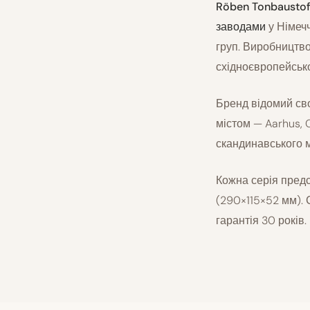
Röben Tonbaustof
заводами
у Німечч
груп. Виробництво
східноєвропейськ
Бренд відомий с
містом — Aarhus, C
скандинавського м
Кожна серія предс
(290×115×52 мм). С
гарантія 30 років.