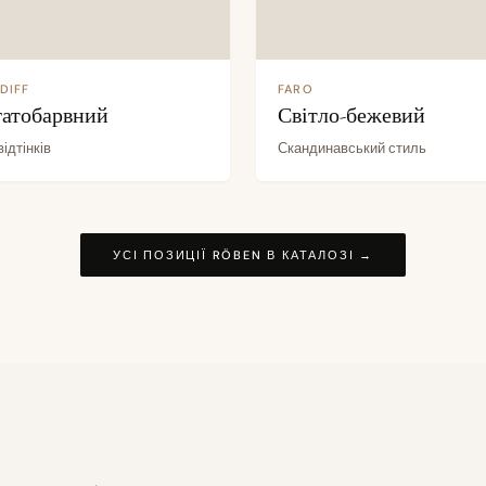
DIFF
FARO
гатобарвний
Світло-бежевий
відтінків
Скандинавський стиль
УСІ ПОЗИЦІЇ RÖBEN В КАТАЛОЗІ →