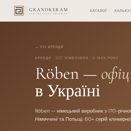
GRANDKERAM
КАТАЛОГ
КАЛЬКУ
АРХІТЕКТУРНА КЕРАМІКА
← УСІ БРЕНДИ
БРЕНДИ
·
🇩🇪 НІМЕЧЧИНА
·
З 1855 РОКУ
Röben —
офіц
в Україні
Röben — німецький виробник з 170-річно
Німеччині та Польщі. 60+ серій клінкерної