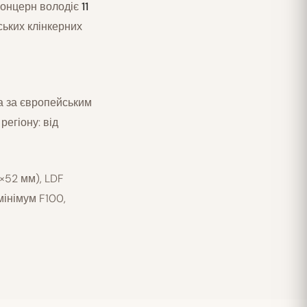
 концерн володіє
11
ських клінкерних
на за європейським
регіону: від
×52 мм), LDF
мінімум F100,