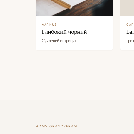
AARHUS
CAR
Глибокий чорний
Ба
Сучасний антрацит
Гра 
ЧОМУ GRANDKERAM