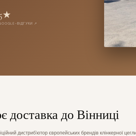
5
★
GOOGLE-ВІДГУКИ ↗
є доставка до Вінниці
ційний дистриб'ютор європейських брендів клінкерної цегл