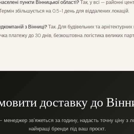
населені пункти Вінницької області?
Так, у всі — районні цен
Термін збільшується на 0.5-1 день для віддалених локацій.
удкомпаній з Вінниці?
Так. Для будівельних та архітектурних
очка платежу до 30 днів, безкоштовна логістика великих парт
мовити доставку до Вінн
 менеджер зв'яжеться за годину, надасть точну ціну з ло
найкращі бренди під ваш проєкт.