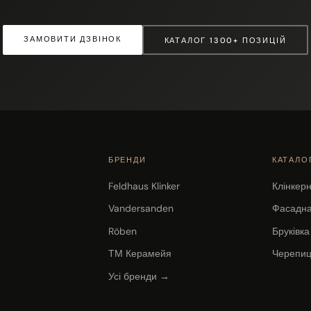
ЗАМОВИТИ ДЗВІНОК
КАТАЛОГ
1300+
ПОЗИЦІЙ
БРЕНДИ
КАТАЛО
Feldhaus Klinker
Клінкер
Vandersanden
Фасадна
Röben
Бруківка
ТМ Керамейя
Черепи
Усі бренди →