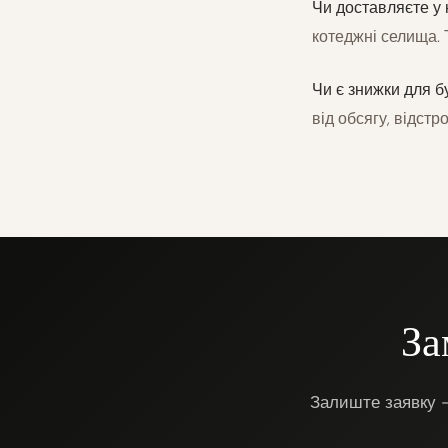
Чи доставляєте у 
котеджні селища. 
Чи є знижки для б
від обсягу, відстр
За
Залиште заявку —