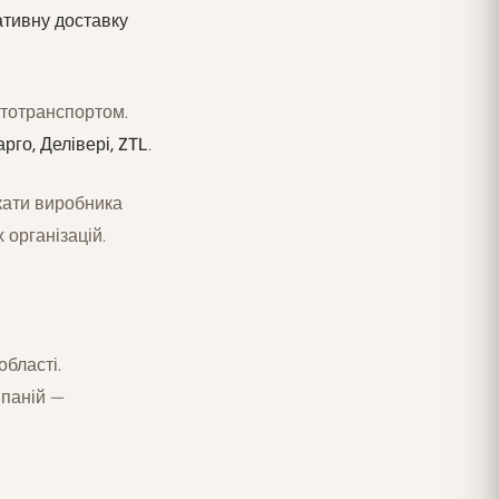
тивну доставку
тотранспортом.
го, Делівері, ZTL
.
кати виробника
 організацій.
області.
мпаній —