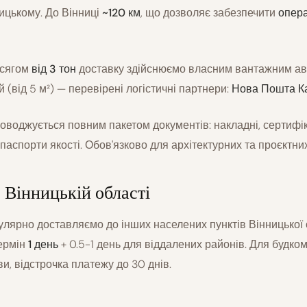
ицькому. До Вінниці
~120 км
, що дозволяє забезпечити
опера
бсягом
від 3 тон
доставку здійснюємо власним вантажним ав
 (від 5 м²) — перевірені логістичні партнери:
Нова Пошта Кар
оводжується повним пакетом документів: накладні, сертифі
, паспорти якості. Обов'язково для архітектурних та проєктних
 Вінницькій області
гулярно доставляємо до інших населених пунктів Вінницької 
термін
1 день
+ 0.5-1 день для віддалених районів. Для будко
ви, відстрочка платежу до 30 днів.