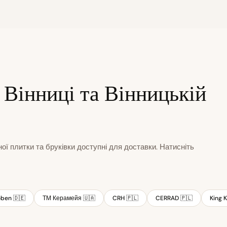
 Вінниці та Вінницькій
ної плитки та бруківки доступні для доставки. Натисніть
ben 🇩🇪
ТМ Керамейя 🇺🇦
CRH 🇵🇱
CERRAD 🇵🇱
King K