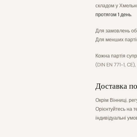
складом у Хмельн
протягом 1 день
.
Для замовлень о
Для менших партій
Кожна партія супр
(DIN EN 771-1, CE)
Доставка по
Окрім Вінниці, ре
Орієнтуйтесь на 
індивідуальні умо