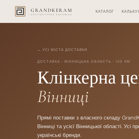
GRANDKERAM
КАТАЛОГ
КАЛЬКУ
АРХІТЕКТУРНА КЕРАМІКА
← УСІ МІСТА ДОСТАВКИ
ДОСТАВКА
·
ВІННИЦЬКА ОБЛАСТЬ
·
120 КМ
Клінкерна це
Вінниці
Прямі поставки з власного складу Gran
Вінниці та усієї Вінницької області. Усі п
українські бренди.