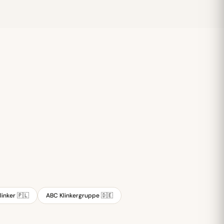
linker 🇵🇱
ABC Klinkergruppe 🇩🇪