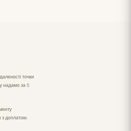
ддаленості точки
ну надамо за 5
менту
 з доплатою.