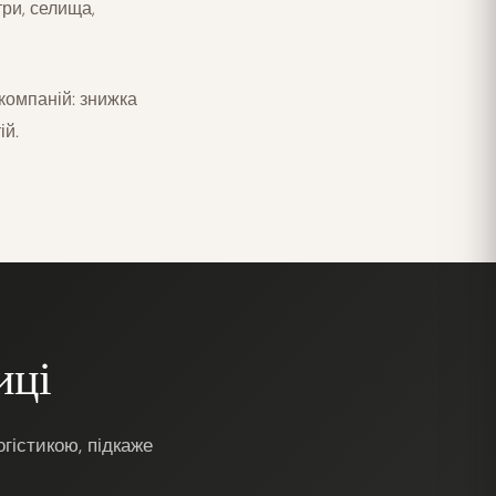
три, селища,
 компаній: знижка
ій.
иці
гістикою, підкаже