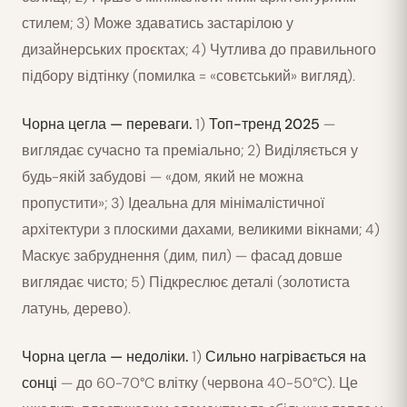
стилем; 3) Може здаватись застарілою у
дизайнерських проєктах; 4) Чутлива до правильного
підбору відтінку (помилка = «совєтський» вигляд).
Чорна цегла — переваги.
1)
Топ-тренд 2025
—
виглядає сучасно та преміально; 2) Виділяється у
будь-якій забудові — «дом, який не можна
пропустити»; 3) Ідеальна для мінімалістичної
архітектури з плоскими дахами, великими вікнами; 4)
Маскує забруднення (дим, пил) — фасад довше
виглядає чисто; 5) Підкреслює деталі (золотиста
латунь, дерево).
Чорна цегла — недоліки.
1)
Сильно нагрівається на
сонці
— до 60-70°C влітку (червона 40-50°C). Це