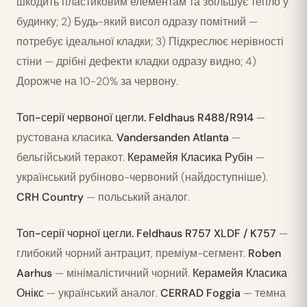
шкодить пластиковим елементам та збільшує тепло у
будинку; 2) Будь-який висол одразу помітний —
потребує ідеальної кладки; 3) Підкреслює нерівності
стіни — дрібні дефекти кладки одразу видно; 4)
Дорожче на 10-20% за червону.
Топ-серії червоної цегли.
Feldhaus R488/R914
—
рустована класика.
Vandersanden Atlanta
—
бельгійський теракот.
Керамейя Класика Рубін
—
український рубіново-червоний (найдоступніше).
CRH Country
— польський аналог.
Топ-серії чорної цегли.
Feldhaus R757 XLDF / K757
—
глибокий чорний антрацит, преміум-сегмент.
Roben
Aarhus
— мінімалістичний чорний.
Керамейя Класика
Онікс
— український аналог.
CERRAD Foggia
— темна