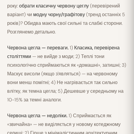
року:
обрати класичну червону цеглу
(перевірений
варіант) чи
модну чорну/графітову
(тренд останніх 5
років)? Обидва мають свої сильні та слабкі сторони.
Розглянемо детально.
Червона цегла — переваги.
1)
Класика, перевірена
століттями
— не вийде з моди; 2) Теплі тони
психологічно сприймаються як «домашні», затишні; 3)
Маскує висоли (якщо з'являться) — на червоному
вони менш помітні; 4) Не нагрівається так сильно
влітку, як темна цегла; 5) Дешевше у середньому на
10-15% за темні аналоги.
Червона цегла — недоліки.
1) Сприймається як
«звичайна» — не виділяється у новому котеджному
селищі; 2) Гірше з мінімалістичним архітектурним