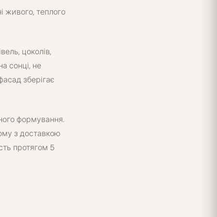
і живого, теплого
вель, цоколів,
а сонці, не
фасад зберігає
чного формування.
ому з доставкою
ість протягом 5