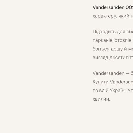
Vandersanden 00
характеру, який 
Підходить для об
парканів, стовпів
боїться дощу й м
вигляд десятиліт
Vandersanden — б
Купити Vandersa
по всій Україні.
хвилин.