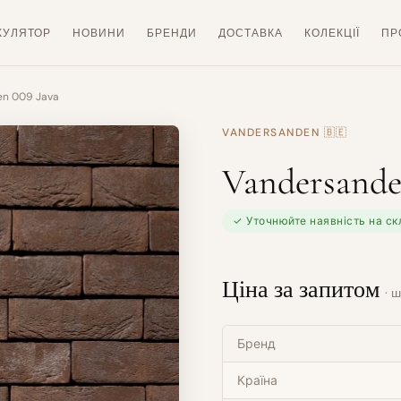
КУЛЯТОР
НОВИНИ
БРЕНДИ
ДОСТАВКА
КОЛЕКЦІЇ
ПР
en 009 Java
VANDERSANDEN
🇧🇪
Vandersande
✓ Уточнюйте наявність на ск
Ціна за запитом
· ш
Бренд
Країна