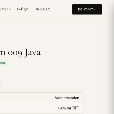
ОЄКТИ
ГАЙДИ
ПРО НАС
КОНТАКТИ
n 009 Java
ладі
т
Vandersanden
Бельгія 🇧🇪