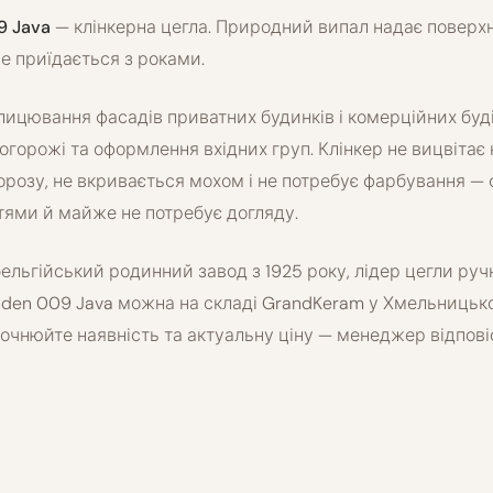
9 Java
— клінкерна цегла. Природний випал надає поверхн
не приїдається з роками.
лицювання фасадів приватних будинків і комерційних буді
 огорожі та оформлення вхідних груп. Клінкер не вицвітає н
орозу, не вкривається мохом і не потребує фарбування — 
тями й майже не потребує догляду.
ельгійський родинний завод з 1925 року, лідер цегли ру
nden 009 Java можна на складі GrandKeram у Хмельницьк
 Уточнюйте наявність та актуальну ціну — менеджер відпов