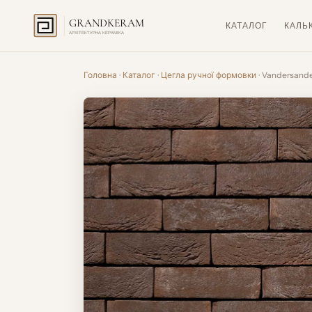
GRANDKERAM
КАТАЛОГ
КАЛЬ
АРХІТЕКТУРНА КЕРАМІКА
Головна
·
Каталог
·
Цегла ручної формовки
· Vandersand