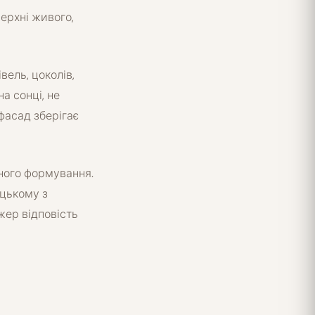
ерхні живого,
вель, цоколів,
а сонці, не
фасад зберігає
чного формування.
цькому з
жер відповість