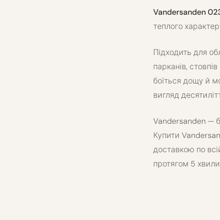
Vandersanden 02
теплого характер
Підходить для об
парканів, стовпів
боїться дощу й м
вигляд десятиліт
Vandersanden — б
Купити Vandersa
доставкою по всі
протягом 5 хвили