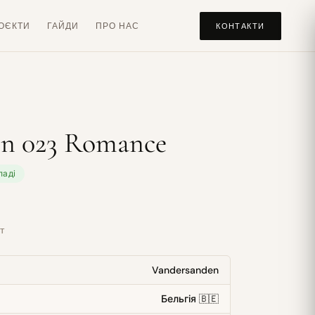
ОЄКТИ
ГАЙДИ
ПРО НАС
КОНТАКТИ
en 023 Romance
ладі
т
Vandersanden
Бельгія 🇧🇪