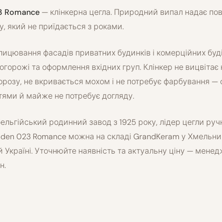
3 Romance
— клінкерна цегла. Природний випал надає пов
у, який не приїдається з роками.
лицювання фасадів приватних будинків і комерційних буді
 огорожі та оформлення вхідних груп. Клінкер не вицвітає н
орозу, не вкривається мохом і не потребує фарбування — 
тями й майже не потребує догляду.
ельгійський родинний завод з 1925 року, лідер цегли ру
nden 023 Romance можна на складі GrandKeram у Хмельни
й Україні. Уточнюйте наявність та актуальну ціну — менед
н.