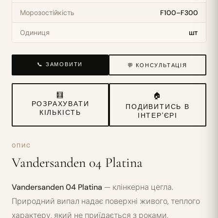
Морозостійкість
F100–F300
Одиниця
шт
📞 ЗАМОВИТИ
💬 КОНСУЛЬТАЦІЯ
🧮
🏠
РОЗРАХУВАТИ
ПОДИВИТИСЬ В
КІЛЬКІСТЬ
ІНТЕР'ЄРІ
ОПИС
Vandersanden 04 Platina
Vandersanden 04 Platina
— клінкерна цегла.
Природний випал надає поверхні живого, теплого
характеру, який не приїдається з роками.