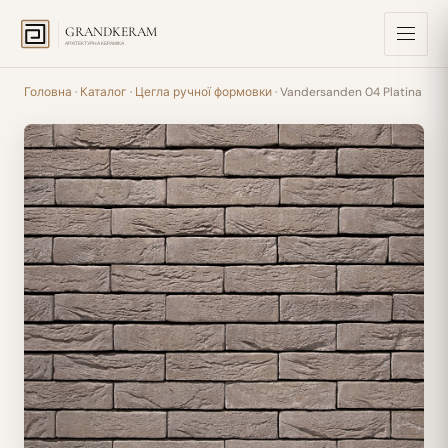
GRANDKERAM
АРХІТЕКТУРНА КЕРАМІКА
Головна
·
Каталог
·
Цегла ручної формовки
· Vandersanden 04 Platina