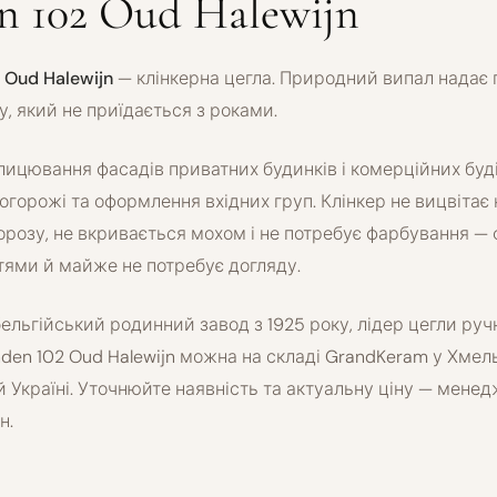
n 102 Oud Halewijn
 Oud Halewijn
— клінкерна цегла. Природний випал надає 
у, який не приїдається з роками.
лицювання фасадів приватних будинків і комерційних буді
 огорожі та оформлення вхідних груп. Клінкер не вицвітає н
орозу, не вкривається мохом і не потребує фарбування — 
тями й майже не потребує догляду.
ельгійський родинний завод з 1925 року, лідер цегли ру
den 102 Oud Halewijn можна на складі GrandKeram у Хме
й Україні. Уточнюйте наявність та актуальну ціну — менед
н.