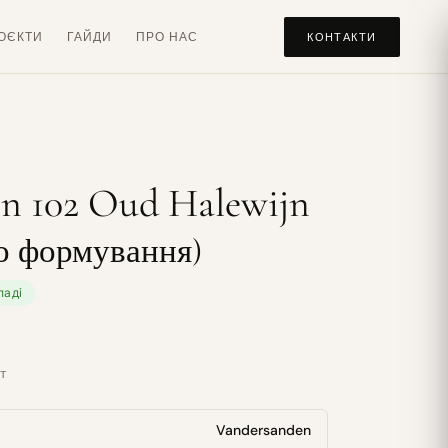
ОЄКТИ
ГАЙДИ
ПРО НАС
КОНТАКТИ
n 102 Oud Halewijn
го формування)
ладі
т
Vandersanden