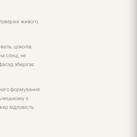
поверхні живого,
вель, цоколів,
а сонці, не
фасад зберігає
чного формування.
льницькому з
жер відповість