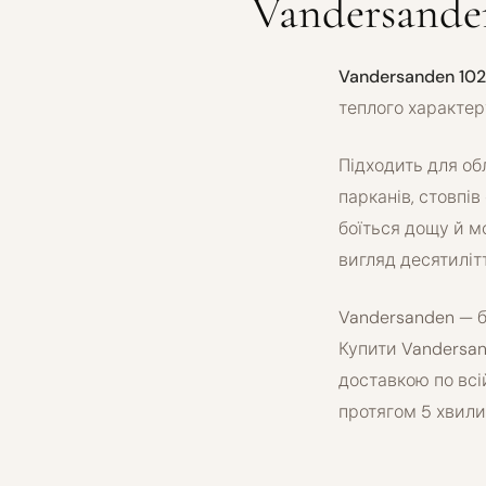
Vandersande
Vandersanden 102
теплого характер
Підходить для об
парканів, стовпів
боїться дощу й м
вигляд десятиліт
Vandersanden — б
Купити Vandersan
доставкою по всі
протягом 5 хвили