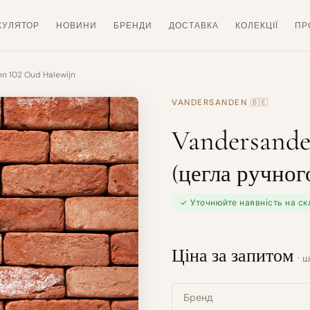
КУЛЯТОР
НОВИНИ
БРЕНДИ
ДОСТАВКА
КОЛЕКЦІЇ
ПР
n 102 Oud Halewijn
VANDERSANDEN
🇧🇪
Vandersande
(цегла ручно
✓ Уточнюйте наявність на ск
Ціна за запитом
· ш
Бренд