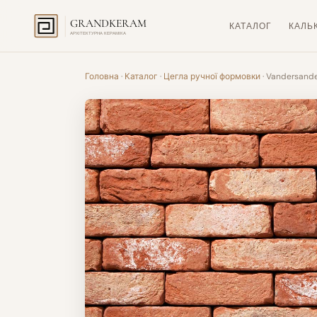
GRANDKERAM
КАТАЛОГ
КАЛЬ
АРХІТЕКТУРНА КЕРАМІКА
Головна
·
Каталог
·
Цегла ручної формовки
· Vandersande