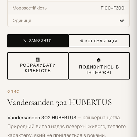
Морозостійкість
F100–F300
Одиниця
м²
📞 ЗАМОВИТИ
💬 КОНСУЛЬТАЦІЯ
🧮
🏠
РОЗРАХУВАТИ
ПОДИВИТИСЬ В
КІЛЬКІСТЬ
ІНТЕР'ЄРІ
ОПИС
Vandersanden 302 HUBERTUS
Vandersanden 302 HUBERTUS
— клінкерна цегла.
Природний випал надає поверхні живого, теплого
характеру, який не приїдається з роками.