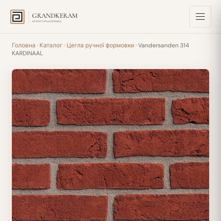
GRANDKERAM
АРХІТЕКТУРНА КЕРАМІКА
Головна
·
Каталог
·
Цегла ручної формовки
· Vandersanden 314
KARDINAAL