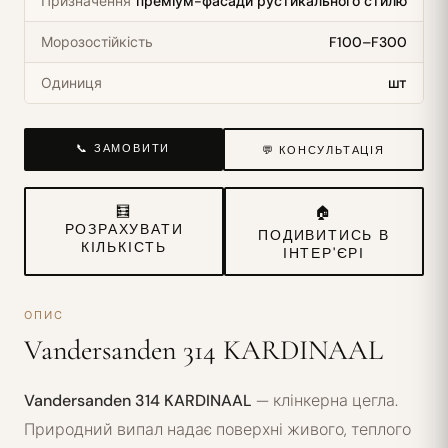
Призначення
преміум-фасади рустикального стилю
Морозостійкість
F100–F300
Одиниця
шт
📞 ЗАМОВИТИ
💬 КОНСУЛЬТАЦІЯ
🧮
🏠
РОЗРАХУВАТИ
ПОДИВИТИСЬ В
КІЛЬКІСТЬ
ІНТЕР'ЄРІ
ОПИС
Vandersanden 314 KARDINAAL
Vandersanden 314 KARDINAAL
— клінкерна цегла.
Природний випал надає поверхні живого, теплого