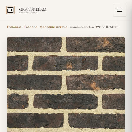
GRANDKERAM
АРХІТЕКТУРНА КЕРАМІКА
Головна
·
Каталог
·
Фасадна плитка
· Vandersanden 320 VULCANO