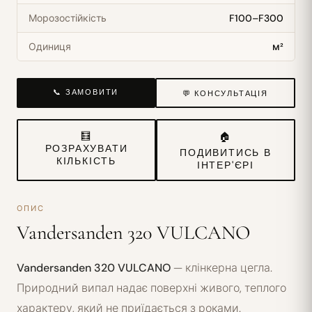
Морозостійкість
F100–F300
Одиниця
м²
📞 ЗАМОВИТИ
💬 КОНСУЛЬТАЦІЯ
🧮
🏠
РОЗРАХУВАТИ
ПОДИВИТИСЬ В
КІЛЬКІСТЬ
ІНТЕР'ЄРІ
ОПИС
Vandersanden 320 VULCANO
Vandersanden 320 VULCANO
— клінкерна цегла.
Природний випал надає поверхні живого, теплого
характеру, який не приїдається з роками.