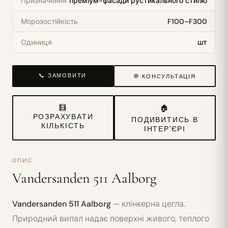
Призначення
преміум-фасади рустикального стилю
Морозостійкість
F100–F300
Одиниця
шт
📞 ЗАМОВИТИ
💬 КОНСУЛЬТАЦІЯ
🧮
🏠
РОЗРАХУВАТИ
ПОДИВИТИСЬ В
КІЛЬКІСТЬ
ІНТЕР'ЄРІ
ОПИС
Vandersanden 511 Aalborg
Vandersanden 511 Aalborg
— клінкерна цегла.
Природний випал надає поверхні живого, теплого