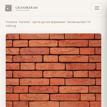
GRANDKERAM
АРХІТЕКТУРНА КЕРАМІКА
Головна
·
Каталог
·
Цегла ручної формовки
· Vandersanden 511
Aalborg