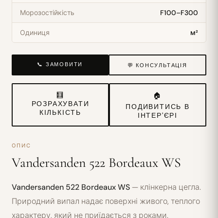
Морозостійкість
F100–F300
Одиниця
м²
📞 ЗАМОВИТИ
💬 КОНСУЛЬТАЦІЯ
🧮
🏠
РОЗРАХУВАТИ
ПОДИВИТИСЬ В
КІЛЬКІСТЬ
ІНТЕР'ЄРІ
ОПИС
Vandersanden 522 Bordeaux WS
Vandersanden 522 Bordeaux WS
— клінкерна цегла.
Природний випал надає поверхні живого, теплого
характеру, який не приїдається з роками.