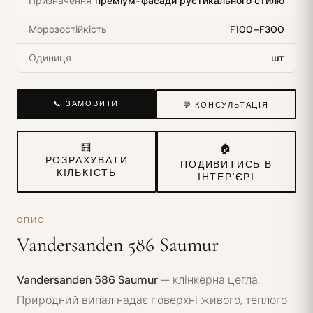
Призначення
преміум-фасади рустикального стилю
Морозостійкість
F100–F300
Одиниця
шт
📞 ЗАМОВИТИ
💬 КОНСУЛЬТАЦІЯ
🧮
🏠
РОЗРАХУВАТИ
ПОДИВИТИСЬ В
КІЛЬКІСТЬ
ІНТЕР'ЄРІ
ОПИС
Vandersanden 586 Saumur
Vandersanden 586 Saumur
— клінкерна цегла.
Природний випал надає поверхні живого, теплого