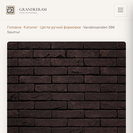
GRANDKERAM
АРХІТЕКТУРНА КЕРАМІКА
Головна
·
Каталог
·
Цегла ручної формовки
· Vandersanden 586
Saumur