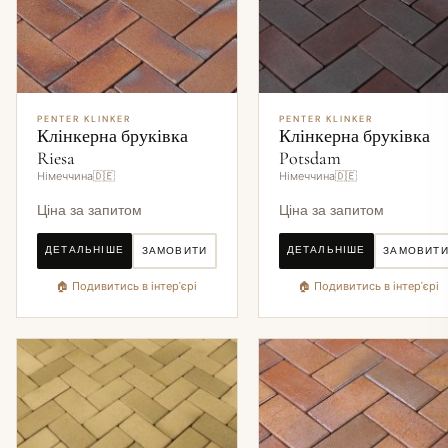
PENTER KLINKER
PENTER KLINKER
Клінкерна бруківка
Клінкерна бруківка
Riesa
Potsdam
Німеччина🇩🇪
Німеччина🇩🇪
Ціна за запитом
Ціна за запитом
ДЕТАЛЬНІШЕ
ДЕТАЛЬНІШЕ
ЗАМОВИТИ
ЗАМОВИТ
🏠 Подивитись в інтер'єрі
🏠 Подивитись в інтер'єрі