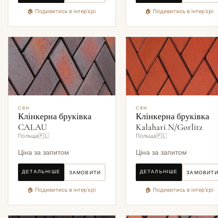
🏠 Подивитись в інтер'єрі
🏠 Подивитись в інтер'єрі
CRH
CRH
Клінкерна бруківка
Клінкерна бруківка
CALAU
Kalahari N/Gorlitz
Польща🇵🇱
Польща🇵🇱
Ціна за запитом
Ціна за запитом
ДЕТАЛЬНІШЕ
ДЕТАЛЬНІШЕ
ЗАМОВИТИ
ЗАМОВИТ
🏠 Подивитись в інтер'єрі
🏠 Подивитись в інтер'єрі