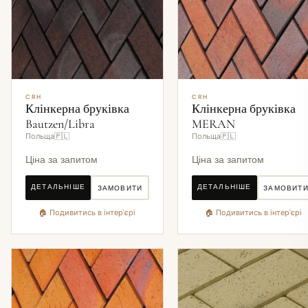
CRH
CRH
Клінкерна бруківка
Клінкерна бруківка
Bautzen/Libra
MERAN
Польща🇵🇱
Польща🇵🇱
Ціна за запитом
Ціна за запитом
ДЕТАЛЬНІШЕ
ДЕТАЛЬНІШЕ
ЗАМОВИТИ
ЗАМОВИТ
🏠 Подивитись в інтер'єрі
🏠 Подивитись в інтер'єрі