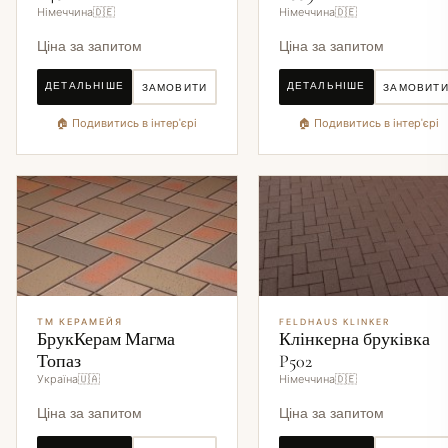
Німеччина🇩🇪
Німеччина🇩🇪
Ціна за запитом
Ціна за запитом
ДЕТАЛЬНІШЕ
ДЕТАЛЬНІШЕ
ЗАМОВИТИ
ЗАМОВИТ
🏠 Подивитись в інтер'єрі
🏠 Подивитись в інтер'єрі
ТМ КЕРАМЕЙЯ
FELDHAUS KLINKER
БрукКерам Магма
Клінкерна бруківка
Топаз
P502
Україна🇺🇦
Німеччина🇩🇪
Ціна за запитом
Ціна за запитом