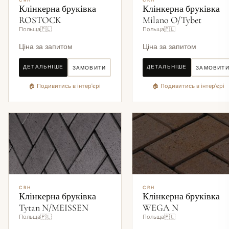
CRH
CRH
Клінкерна бруківка
Клінкерна бруківка
ROSTOCK
Milano O/Tybet
Польща🇵🇱
Польща🇵🇱
Ціна за запитом
Ціна за запитом
ДЕТАЛЬНІШЕ
ДЕТАЛЬНІШЕ
ЗАМОВИТИ
ЗАМОВИТ
🏠 Подивитись в інтер'єрі
🏠 Подивитись в інтер'єрі
CRH
CRH
Клінкерна бруківка
Клінкерна бруківка
Tytan N/MEISSEN
WEGA N
Польща🇵🇱
Польща🇵🇱