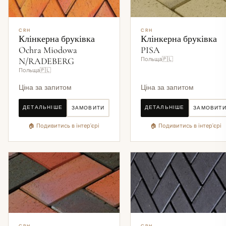
CRH
CRH
Клінкерна бруківка
Клінкерна бруківка
Ochra Miodowa
PISA
N/RADEBERG
Польща🇵🇱
Польща🇵🇱
Ціна за запитом
Ціна за запитом
ДЕТАЛЬНІШЕ
ДЕТАЛЬНІШЕ
ЗАМОВИТИ
ЗАМОВИТ
🏠 Подивитись в інтер'єрі
🏠 Подивитись в інтер'єрі