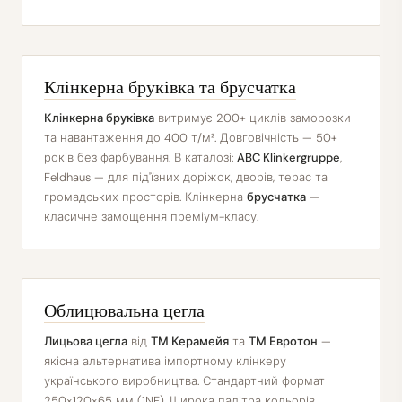
Клінкерна бруківка та брусчатка
Клінкерна бруківка
витримує 200+ циклів заморозки
та навантаження до 400 т/м². Довговічність — 50+
років без фарбування. В каталозі:
ABC Klinkergruppe
,
Feldhaus — для під'їзних доріжок, дворів, терас та
громадських просторів. Клінкерна
брусчатка
—
класичне замощення преміум-класу.
Облицювальна цегла
Лицьова цегла
від
ТМ Керамейя
та
ТМ Евротон
—
якісна альтернатива імпортному клінкеру
українського виробництва. Стандартний формат
250×120×65 мм (1NF). Широка палітра кольорів.