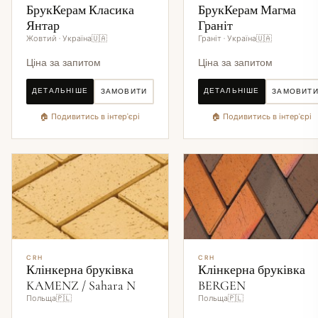
БрукКерам Класика
БрукКерам Магма
Янтар
Граніт
Жовтий · Україна🇺🇦
Граніт · Україна🇺🇦
Ціна за запитом
Ціна за запитом
ДЕТАЛЬНІШЕ
ДЕТАЛЬНІШЕ
ЗАМОВИТИ
ЗАМОВИТ
🏠 Подивитись в інтер'єрі
🏠 Подивитись в інтер'єрі
CRH
CRH
Клінкерна бруківка
Клінкерна бруківка
KAMENZ / Sahara N
BERGEN
Польща🇵🇱
Польща🇵🇱