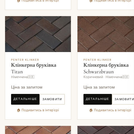
🏠 Подивитись в інтер'єрі
🏠 Подивитись в інтер'єрі
PENTER KLINKER
PENTER KLINKER
Клінкерна бруківка
Клінкерна бруківка
Titan
Schwarzbraun
Німеччина🇩🇪
Коричневий · Німеччина🇩🇪
Ціна за запитом
Ціна за запитом
ДЕТАЛЬНІШЕ
ДЕТАЛЬНІШЕ
ЗАМОВИТИ
ЗАМОВИТ
🏠 Подивитись в інтер'єрі
🏠 Подивитись в інтер'єрі