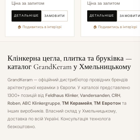
Ціна за запитом
Ціна за запитом
ДЕТАЛЬНІШЕ
ДЕТАЛЬНІШЕ
ЗАМОВИТИ
ЗАМОВИТ
🏠 Подивитись в інтер'єрі
🏠 Подивитись в інтер'єрі
Клінкерна цегла, плитка та бруківка —
каталог GrandKeram у Хмельницькому
GrandKeram — офіційний дистриб'ютор провідних брендів
архітектурної кераміки з Європи. У каталозі представлено
1300+
позицій від
Feldhaus Klinker
,
Vandersanden
,
CRH
,
Roben
,
ABC Klinkergruppe
,
ТМ Керамейя
,
ТМ Евротон
та
інших виробників. Власний склад у Хмельницькому,
доставка по всій Україні. Консультація технолога
безкоштовно.