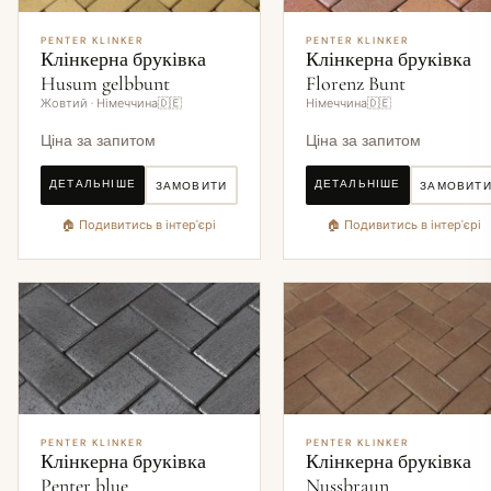
PENTER KLINKER
PENTER KLINKER
Клінкерна бруківка
Клінкерна бруківка
Husum gelbbunt
Florenz Bunt
Жовтий · Німеччина🇩🇪
Німеччина🇩🇪
Ціна за запитом
Ціна за запитом
ДЕТАЛЬНІШЕ
ДЕТАЛЬНІШЕ
ЗАМОВИТИ
ЗАМОВИТ
🏠 Подивитись в інтер'єрі
🏠 Подивитись в інтер'єрі
PENTER KLINKER
PENTER KLINKER
Клінкерна бруківка
Клінкерна бруківка
Penter blue
Nussbraun