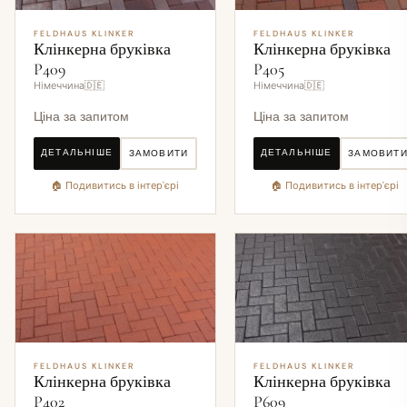
FELDHAUS KLINKER
FELDHAUS KLINKER
Клінкерна бруківка
Клінкерна бруківка
P409
P405
Німеччина🇩🇪
Німеччина🇩🇪
Ціна за запитом
Ціна за запитом
ДЕТАЛЬНІШЕ
ДЕТАЛЬНІШЕ
ЗАМОВИТИ
ЗАМОВИТ
🏠 Подивитись в інтер'єрі
🏠 Подивитись в інтер'єрі
FELDHAUS KLINKER
FELDHAUS KLINKER
Клінкерна бруківка
Клінкерна бруківка
P402
P609