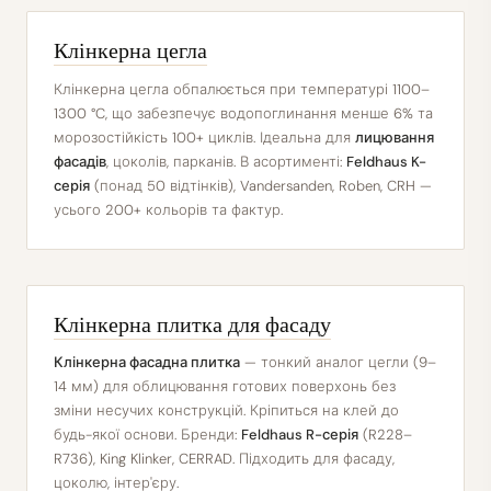
Клінкерна цегла
Клінкерна цегла обпалюється при температурі 1100–
1300 °C, що забезпечує водопоглинання менше 6% та
морозостійкість 100+ циклів. Ідеальна для
лицювання
фасадів
, цоколів, парканів. В асортименті:
Feldhaus K-
серія
(понад 50 відтінків), Vandersanden, Roben, CRH —
усього 200+ кольорів та фактур.
Клінкерна плитка для фасаду
Клінкерна фасадна плитка
— тонкий аналог цегли (9–
14 мм) для облицювання готових поверхонь без
зміни несучих конструкцій. Кріпиться на клей до
будь-якої основи. Бренди:
Feldhaus R-серія
(R228–
R736), King Klinker, CERRAD. Підходить для фасаду,
цоколю, інтер'єру.