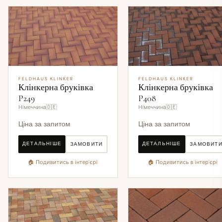
FELDHAUS KLINKER
FELDHAUS KLINKER
Клінкерна бруківка
Клінкерна бруківка
P249
P408
Німеччина🇩🇪
Німеччина🇩🇪
Ціна за запитом
Ціна за запитом
ДЕТАЛЬНІШЕ
ДЕТАЛЬНІШЕ
ЗАМОВИТИ
ЗАМОВИТ
🏠 Подивитись в інтер'єрі
🏠 Подивитись в інтер'єрі