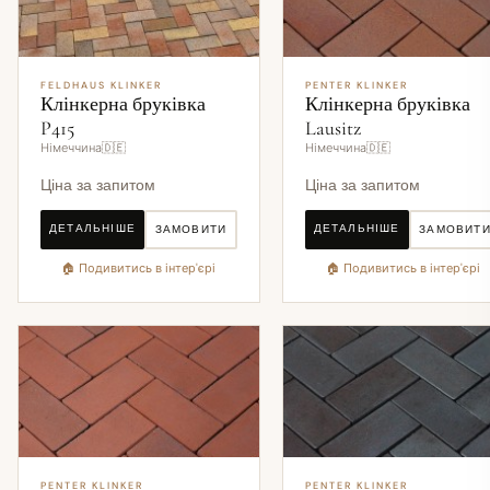
FELDHAUS KLINKER
PENTER KLINKER
Клінкерна бруківка
Клінкерна бруківка
P415
Lausitz
Німеччина🇩🇪
Німеччина🇩🇪
Ціна за запитом
Ціна за запитом
ДЕТАЛЬНІШЕ
ДЕТАЛЬНІШЕ
ЗАМОВИТИ
ЗАМОВИТ
🏠 Подивитись в інтер'єрі
🏠 Подивитись в інтер'єрі
PENTER KLINKER
PENTER KLINKER