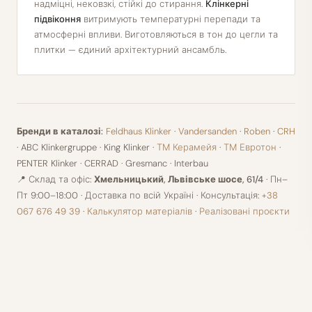
надміцні, нековзкі, стійкі до стирання.
Клінкерні
підвіконня
витримують температурні перепади та
атмосферні впливи. Виготовляються в тон до цегли та
плитки — єдиний архітектурний ансамбль.
Бренди в каталозі:
Feldhaus Klinker
·
Vandersanden
·
Roben
·
CRH
· ABC Klinkergruppe · King Klinker ·
ТМ Керамейя
·
ТМ Евротон
·
PENTER Klinker · CERRAD · Gresmanc · Interbau
📍 Склад та офіс:
Хмельницький, Львівське шосе, 61/4
· Пн–
Пт 9:00–18:00 · Доставка по всій Україні · Консультація:
+38
067 676 49 39
·
Калькулятор матеріалів
·
Реалізовані проєкти