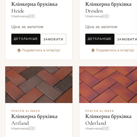
Клінкерна бруківка
Клінкерна бруківка
Heide
Dresden
Німеччина🇩🇪
Німеччина🇩🇪
Ціна за запитом
Ціна за запитом
ДЕТАЛЬНІШЕ
ДЕТАЛЬНІШЕ
ЗАМОВИТИ
ЗАМОВИТ
🏠 Подивитись в інтер'єрі
🏠 Подивитись в інтер'єрі
PENTER KLINKER
PENTER KLINKER
Клінкерна бруківка
Клінкерна бруківка
Artland
Oderland
Німеччина🇩🇪
Німеччина🇩🇪