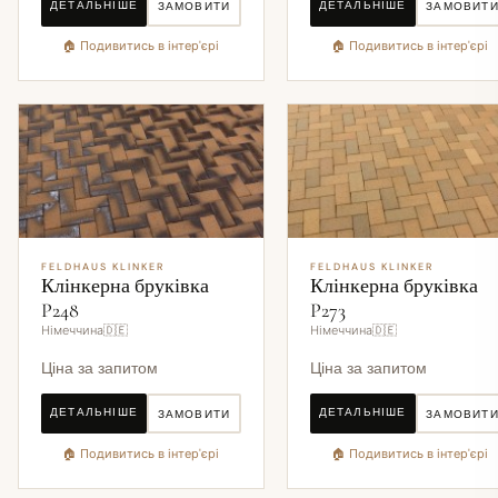
ДЕТАЛЬНІШЕ
ДЕТАЛЬНІШЕ
ЗАМОВИТИ
ЗАМОВИТ
🏠 Подивитись в інтер'єрі
🏠 Подивитись в інтер'єрі
FELDHAUS KLINKER
FELDHAUS KLINKER
Клінкерна бруківка
Клінкерна бруківка
P248
P273
Німеччина🇩🇪
Німеччина🇩🇪
Ціна за запитом
Ціна за запитом
ДЕТАЛЬНІШЕ
ДЕТАЛЬНІШЕ
ЗАМОВИТИ
ЗАМОВИТ
🏠 Подивитись в інтер'єрі
🏠 Подивитись в інтер'єрі