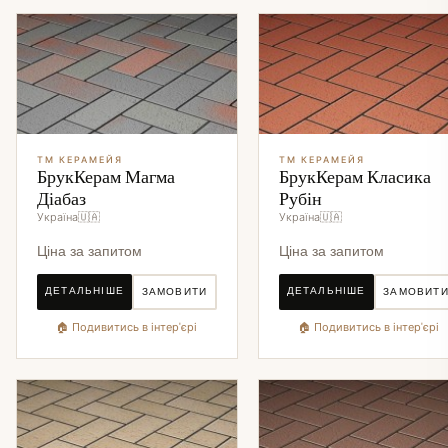
ТМ КЕРАМЕЙЯ
ТМ КЕРАМЕЙЯ
БрукКерам Магма
БрукКерам Класика
Діабаз
Рубін
Україна🇺🇦
Україна🇺🇦
Ціна за запитом
Ціна за запитом
ДЕТАЛЬНІШЕ
ДЕТАЛЬНІШЕ
ЗАМОВИТИ
ЗАМОВИТ
🏠 Подивитись в інтер'єрі
🏠 Подивитись в інтер'єрі