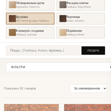
Облицювальна цегла
Фасадна плитка
Керамейя, Євротон
Feldhaus, King Klinker
Бруківка
Черепиця
ABC Klinkergruppe, Feldhaus
Roben, Koramic
Клінкерні сходинки
Підвіконня
Feldhaus, Interbau
Feldhaus klinker
ПОШУК
ФІЛЬТРИ
Показано 52 товарів