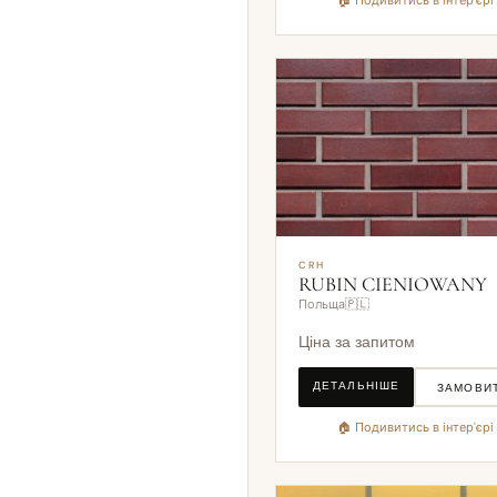
🏠 Подивитись в інтер'єрі
CRH
RUBIN CIENIOWANY
Польща🇵🇱
Ціна за запитом
ДЕТАЛЬНІШЕ
ЗАМОВИ
🏠 Подивитись в інтер'єрі