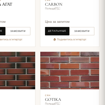
Я
CRH
 АГАТ
CARBON
Польща🇵🇱
итом
Ціна за запитом
ШЕ
ДЕТАЛЬНІШЕ
ЗАМОВИТИ
ЗАМОВИТИ
итись в інтер'єрі
🏠 Подивитись в інтер'єрі
CRH
GOTIKA
Польща🇵🇱