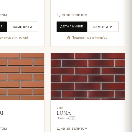
итом
Ціна за запитом
ШЕ
ДЕТАЛЬНІШЕ
ЗАМОВИТИ
ЗАМОВИТИ
итись в інтер'єрі
🏠 Подивитись в інтер'єрі
CRH
RI
LUNA
Польща🇵🇱
итом
Ціна за запитом