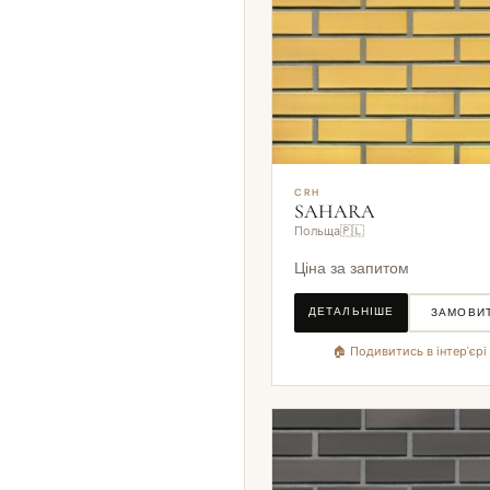
CRH
SAHARA
Польща🇵🇱
Ціна за запитом
ДЕТАЛЬНІШЕ
ЗАМОВИ
🏠 Подивитись в інтер'єрі