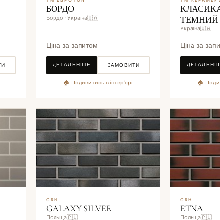
ТМ ЕВРОТОН
ТМ КЕРАМЕЙ
БОРДО
КЛАСИКА
Бордо · Україна🇺🇦
ТЕМНИЙ
Україна🇺🇦
Ціна за запитом
Ціна за зап
ДЕТАЛЬНІШЕ
ДЕТАЛЬНІ
ТИ
ЗАМОВИТИ
🏠 Подивитись в інтер'єрі
🏠 Подив
CRH
CRH
GALAXY SILVER
ETNA
Польща🇵🇱
Польща🇵🇱