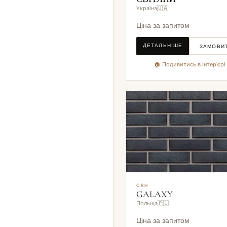
Україна🇺🇦
Ціна за запитом
ДЕТАЛЬНІШЕ
ЗАМОВИ
🏠 Подивитись в інтер'єрі
CRH
GALAXY
Польща🇵🇱
Ціна за запитом