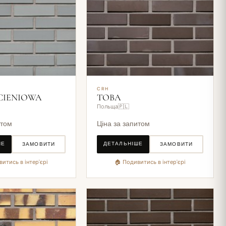
CRH
 CIENIOWA
TOBA
Польща🇵🇱
итом
Ціна за запитом
ШЕ
ДЕТАЛЬНІШЕ
ЗАМОВИТИ
ЗАМОВИТИ
итись в інтер'єрі
🏠 Подивитись в інтер'єрі