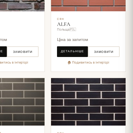
CRH
ALFA
Польща🇵🇱
итом
Ціна за запитом
ШЕ
ДЕТАЛЬНІШЕ
ЗАМОВИТИ
ЗАМОВИТИ
итись в інтер'єрі
🏠 Подивитись в інтер'єрі