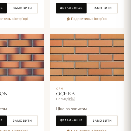
ШЕ
ДЕТАЛЬНІШЕ
ЗАМОВИТИ
ЗАМОВИТИ
итись в інтер'єрі
🏠 Подивитись в інтер'єрі
CRH
TON
OCHRA
Польща🇵🇱
итом
Ціна за запитом
ШЕ
ДЕТАЛЬНІШЕ
ЗАМОВИТИ
ЗАМОВИТИ