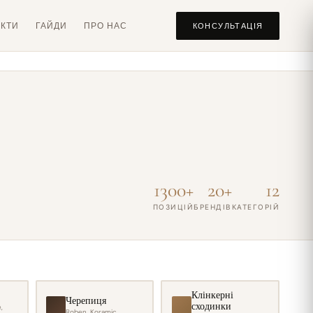
КТИ
ГАЙДИ
ПРО НАС
КОНСУЛЬТАЦІЯ
1300+
20+
12
ПОЗИЦІЙ
БРЕНДІВ
КАТЕГОРІЙ
Клінкерні
Черепиця
сходинки
,
Roben, Koramic