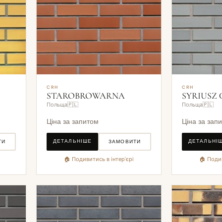
CRH
CRH
STAROBROWARNA
SYRIUSZ
Польща🇵🇱
Польща🇵🇱
Ціна за запитом
Ціна за зап
ДЕТАЛЬНІШЕ
ДЕТАЛЬНІ
ТИ
ЗАМОВИТИ
🏠 Подивитись в інтер'єрі
🏠 Подив