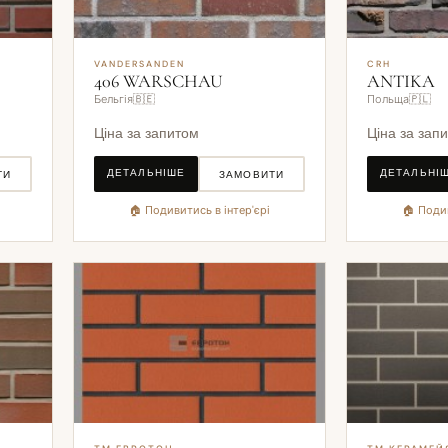
VANDERSANDEN
CRH
406 WARSCHAU
ANTIKA
Бельгія🇧🇪
Польща🇵🇱
Ціна за запитом
Ціна за зап
ДЕТАЛЬНІШЕ
ДЕТАЛЬНІ
ТИ
ЗАМОВИТИ
🏠 Подивитись в інтер'єрі
🏠 Подив