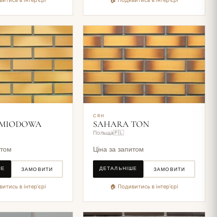
итись в інтер'єрі
🏠 Подивитись в інтер'єрі
CRH
 MIODOWA
SAHARA TON
Польща🇵🇱
итом
Ціна за запитом
ШЕ
ДЕТАЛЬНІШЕ
ЗАМОВИТИ
ЗАМОВИТИ
итись в інтер'єрі
🏠 Подивитись в інтер'єрі