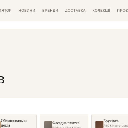
ЛЯТОР
НОВИНИ
БРЕНДИ
ДОСТАВКА
КОЛЕКЦІЇ
ПРОЄ
в
Облицювальна
Бруківка
Фасадна плитка
цегла
ABC Klinkergruppe
Feldhaus, King Klinker