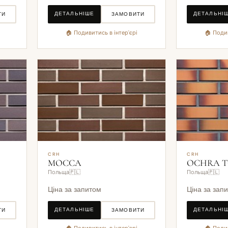
ДЕТАЛЬНІШЕ
ДЕТАЛЬНІ
ТИ
ЗАМОВИТИ
🏠 Подивитись в інтер'єрі
🏠 Подив
CRH
CRH
MOCCA
OCHRA 
Польща🇵🇱
Польща🇵🇱
Ціна за запитом
Ціна за зап
ДЕТАЛЬНІШЕ
ДЕТАЛЬНІ
ТИ
ЗАМОВИТИ