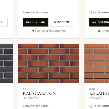
Ціна за запитом
Ціна за зап
ДЕТАЛЬНІШЕ
ДЕТАЛЬНІ
ТИ
ЗАМОВИТИ
🏠 Подивитись в інтер'єрі
🏠 Подив
CRH
CRH
KALAHARI TON
KALAHA
Польща🇵🇱
Польща🇵🇱
Ціна за запитом
Ціна за зап