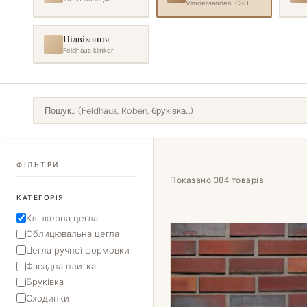
Vandersanden, CRH
Підвіконня
Feldhaus klinker
ФІЛЬТРИ
Показано 384 товарів
КАТЕГОРІЯ
Клінкерна цегла
Облицювальна цегла
Цегла ручної формовки
Фасадна плитка
Бруківка
Сходинки