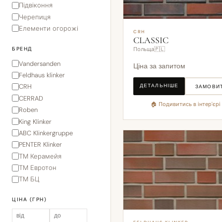
Підвіконня
Черепиця
Елементи огорожі
CRH
CLASSIC
БРЕНД
Польща🇵🇱
Vandersanden
Ціна за запитом
Feldhaus klinker
ДЕТАЛЬНІШЕ
CRH
ЗАМОВИ
CERRAD
🏠 Подивитись в інтер'єрі
Roben
King Klinker
ABC Klinkergruppe
PENTER Klinker
ТМ Керамейя
ТМ Евротон
ТМ БЦ
ЦІНА (ГРН)