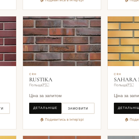
🏠 Подивитись в інтер'єрі
🏠 Подив
CRH
CRH
RUSTIKA
SAHARA
Польща🇵🇱
Польща🇵🇱
Ціна за запитом
Ціна за зап
ДЕТАЛЬНІШЕ
ДЕТАЛЬНІ
ТИ
ЗАМОВИТИ
🏠 Подивитись в інтер'єрі
🏠 Подив